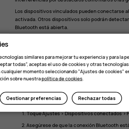
Los dispositivos vinculados pueden conectarse al
activada. Otros dispositivos solo podrán detectar 
Bluetooth está abierta.
No acepte solicitudes de conexión de dispositivos
ies
ayuda a proteger el teléfono frente a contenido pe
ecnologías similares para mejorar tu experiencia y para la p
Comparte contenido mediante Bluetoot
ceptar todas", aceptas el uso de cookies y otras tecnología
n cualquier momento seleccionando "Ajustes de cookies" en l
Si desea compartir sus fotos u otro contenido con
ación sobre nuestra
política de cookies
.
amigo mediante Bluetooth.
Puede usar más de una conexión Bluetooth a la vez
Gestionar preferencias
Rechazar todas
Bluetooth, puede enviar contenido a otro móvil.
Toque
Ajustes
>
Dispositivos conectados
>
Asegúrese de que la conexión Bluetooth est