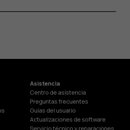
es
Asistencia
Centro de asistencia
lásicos
Preguntas frecuentes
os
Guías del usuario
Actualizaciones de software
ara
Servicio técnico y reparaciones