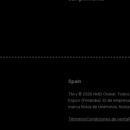
personas m
Accesorios
HMD Terra 
Para empre
Spain
Tabletas
TM y © 2026 HMD Global. Todos l
Espoo (Finlandia). ID de empresa 
marca Nokia de teléfonos. Nokia
Tienda
Términos
Condiciones de venta