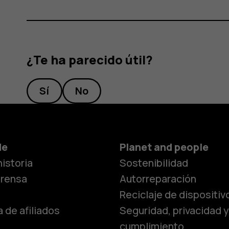
¿Te ha parecido útil?
Sí
No
Smartphon
de
Planet and people
istoria
Sostenibilidad
Teléfonos c
prensa
Autorreparación
Reciclaje de dispositiv
 de afiliados
Seguridad, privacidad y
Teléfonos p
cumplimiento