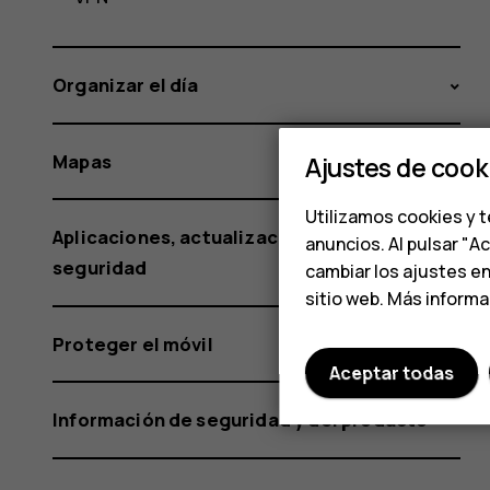
Organizar el día
Mapas
Ajustes de cook
Utilizamos cookies y t
Aplicaciones, actualizaciones y copias de
anuncios. Al pulsar "A
seguridad
cambiar los ajustes e
sitio web. Más inform
Proteger el móvil
Aceptar todas
Información de seguridad y del producto