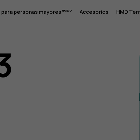
 para personas mayores
Accesorios
HMD Terr
3