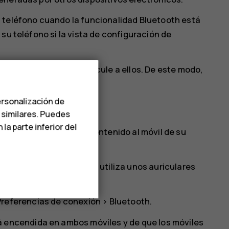
 teléfono cuando la funcionalidad Bluetooth está
su teléfono si la vista de configuración de
 desconocidos ni se vincule a ellos. De este modo,
rjudicial.
ersonalización de
h
s similares. Puedes
a parte inferior del
 un amigo, envíe este contenido al móvil de su
. Por ejemplo, mientras utiliza unos auriculares
Preferencias de conexión
>
Bluetooth
.
á encendida en ambos móviles y de que los móviles