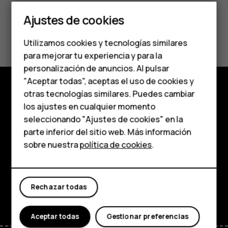
Teléfonos clásicos
Ajustes de cookies
Teléfonos para
¿Te ha parecido útil?
Utilizamos cookies y tecnologías similares
personas mayores
para mejorar tu experiencia y para la
Sí
No
personalización de anuncios. Al pulsar
Accesorios
"Aceptar todas", aceptas el uso de cookies y
HMD Terra M
otras tecnologías similares. Puedes cambiar
Tienda
los ajustes en cualquier momento
Para empresas
seleccionando "Ajustes de cookies" en la
Acerca de
parte inferior del sitio web. Más información
Tabletas
sobre nuestra
política de cookies
.
Planet and people
Tienda
Asistencia
Facebook
Instagram
Tiktok
Youtube
Linkedin
Discord
Rechazar todas
Mi cuenta
Aceptar todas
Gestionar preferencias