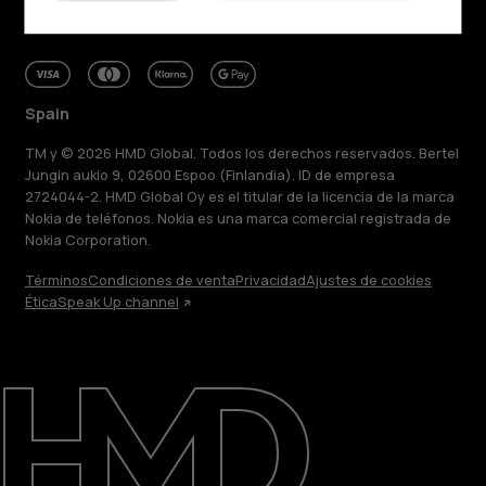
Spain
TM y © 2026 HMD Global. Todos los derechos reservados. Bertel
Jungin aukio 9, 02600 Espoo (Finlandia). ID de empresa
2724044-2. HMD Global Oy es el titular de la licencia de la marca
Nokia de teléfonos. Nokia es una marca comercial registrada de
Nokia Corporation.
Términos
Condiciones de venta
Privacidad
Ajustes de cookies
Ética
Speak Up channel
Acerca de
Blog
Reparar, reutilizar, reciclar
Sostenibilidad
Asistencia
Spain