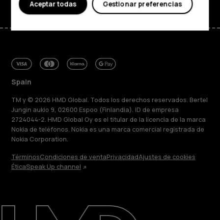
Aceptar todas
Gestionar preferencias
Spain
TM y © 2026 HMD Global. Todos los derechos reservados. Bertel
Jungin aukio 9, 02600 Espoo (Finlandia). ID de empresa
2724044-2. HMD Global Oy es el titular de la licencia de la marca
Nokia de teléfonos. Nokia es una marca comercial registrada de
Nokia Corporation.
Términos
Condiciones de venta
Privacidad
Ajustes de cookies
Ética
Speak Up channel
Acerca de
Blog
Reparar, reutilizar, reciclar
Sostenibilidad