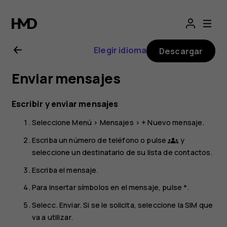
Guía
del
Elegir idioma
Descargar
usuario
Enviar mensajes
del
Escribir y enviar mensajes
Nokia
Seleccione
Menú
>
Mensajes
>
+ Nuevo mensaje
.
225
Escriba un número de teléfono o pulse
y
groups
seleccione un destinatario de su lista de contactos.
4G
Escriba el mensaje.
Para insertar símbolos en el mensaje, pulse *.
(2024)
Selecc.
Enviar
. Si se le solicita, seleccione la SIM que
va a utilizar.