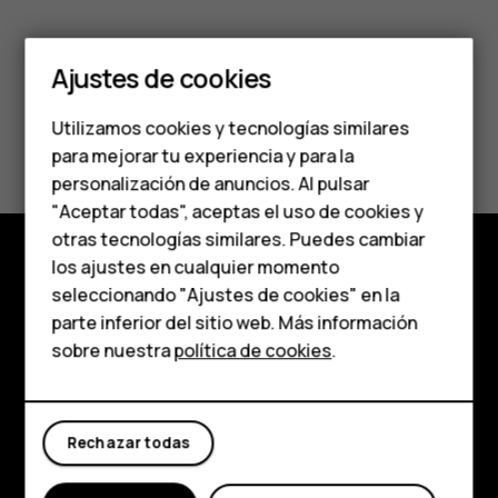
Smartphones
Teléfonos clásicos
Ajustes de cookies
Teléfonos para
Utilizamos cookies y tecnologías similares
¿Te ha parecido útil?
personas mayores
para mejorar tu experiencia y para la
personalización de anuncios. Al pulsar
Accesorios
Sí
No
"Aceptar todas", aceptas el uso de cookies y
HMD Terra M
otras tecnologías similares. Puedes cambiar
los ajustes en cualquier momento
Para empresas
Tienda
seleccionando "Ajustes de cookies" en la
parte inferior del sitio web. Más información
Tabletas
Acerca de
sobre nuestra
política de cookies
.
Tienda
Planet and people
Asistencia
Rechazar todas
Mi cuenta
Facebook
Instagram
Tiktok
Youtube
Linkedin
Discord