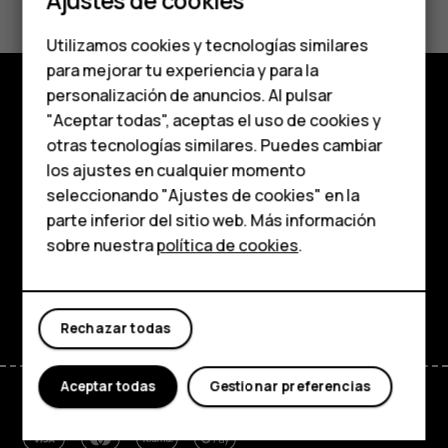
Ajustes de cookies
Teléfonos para
Sí
No
Utilizamos cookies y tecnologías similares
personas mayores
para mejorar tu experiencia y para la
personalización de anuncios. Al pulsar
Accesorios
"Aceptar todas", aceptas el uso de cookies y
Tienda
HMD Terra M
otras tecnologías similares. Puedes cambiar
Acerca de
los ajustes en cualquier momento
Para empresas
seleccionando "Ajustes de cookies" en la
Planet and people
parte inferior del sitio web. Más información
Tabletas
sobre nuestra
política de cookies
.
Asistencia
Tienda
Facebook
Instagram
Tiktok
Youtube
Linkedin
Discord
Rechazar todas
Mi cuenta
Aceptar todas
Gestionar preferencias