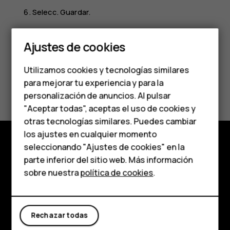
Selecc.
Guardar
.
Smartphones
Teléfonos clásicos
Ajustes de cookies
Teléfonos para
Utilizamos cookies y tecnologías similares
personas mayores
para mejorar tu experiencia y para la
¿Te ha parecido útil?
personalización de anuncios. Al pulsar
Accesorios
"Aceptar todas", aceptas el uso de cookies y
Sí
No
HMD Terra M
otras tecnologías similares. Puedes cambiar
los ajustes en cualquier momento
Para empresas
seleccionando "Ajustes de cookies" en la
Tienda
parte inferior del sitio web. Más información
Tabletas
sobre nuestra
política de cookies
.
Acerca de
Tienda
Planet and people
Rechazar todas
Mi cuenta
Asistencia