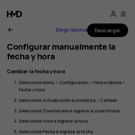
Guía
del
Elegir idioma
Descargar
usuario
Configurar manualmente la
del
fecha y hora
Nokia
Cambiar la fecha y hora
Seleccione
Menú
>
Configuración
>
Hora e idioma
>
225
Fecha y hora
.
4G
Seleccione
Actualización automática
>
Cambiar
.
Seleccione
Zona horaria
e ingrese la zona horaria.
(2024)
Seleccione
Hora
e ingrese la hora.
Seleccione
Fecha
e ingrese la fecha.