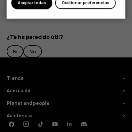
Aceptar todas
Gestionar preferencias
¿Te ha parecido útil?
Sí
No
Tienda
Acerca de
Planet and people
Asistencia
Facebook
Instagram
Tiktok
Youtube
Linkedin
Discord