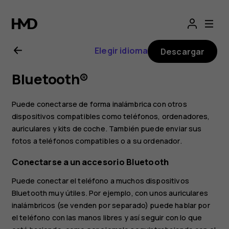
Guía
del
Elegir idioma
Descargar
usuario
Bluetooth®
de
Puede conectarse de forma inalámbrica con otros
Nokia
dispositivos compatibles como teléfonos, ordenadores,
auriculares y kits de coche. También puede enviar sus
fotos a teléfonos compatibles o a su ordenador.
3.2
Conectarse a un accesorio Bluetooth
Puede conectar el teléfono a muchos dispositivos
Bluetooth muy útiles. Por ejemplo, con unos auriculares
inalámbricos (se venden por separado) puede hablar por
el teléfono con las manos libres y así seguir con lo que