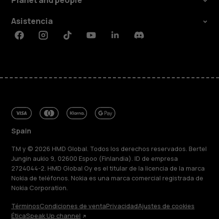
Planet and people
Asistencia
Facebook
Instagram
Tiktok
Youtube
Linkedin
Discord
Spain
TM y © 2026 HMD Global. Todos los derechos reservados. Bertel
Jungin aukio 9, 02600 Espoo (Finlandia). ID de empresa
2724044-2. HMD Global Oy es el titular de la licencia de la marca
Nokia de teléfonos. Nokia es una marca comercial registrada de
Nokia Corporation.
Términos
Condiciones de venta
Privacidad
Ajustes de cookies
Ética
Speak Up channel