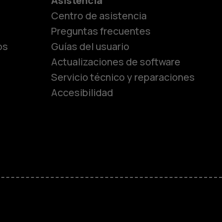
es
Asistencia
Centro de asistencia
lásicos
Preguntas frecuentes
os
Guías del usuario
Actualizaciones de software
ara
Servicio técnico y reparaciones
Accesibilidad
ayores
M
sas