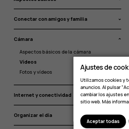
Conectar con amigos y familia
Cámara
Aspectos básicos de la cámara
Vídeos
Ajustes de cook
Fotos y vídeos
Utilizamos cookies y t
anuncios. Al pulsar "A
cambiar los ajustes e
Internet y conectividad
sitio web. Más inform
Organizar el día
Aceptar todas