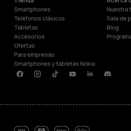
Tienda
Acerca 
Smartphones
Nuestra h
Teléfonos clásicos
Sala de 
Tabletas
Blog
Accesorios
Programa
Ofertas
Para empresas
Smartphones y tabletas Nokia
Facebook
Instagram
Tiktok
Youtube
Linkedin
Discord
Acerca de