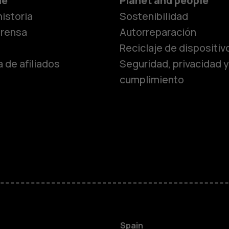
Smartphon
de
Planet and people
istoria
Sostenibilidad
Teléfonos c
prensa
Autorreparación
Reciclaje de dispositiv
 de afiliados
Seguridad, privacidad y
Teléfonos p
cumplimiento
personas m
Accesorios
HMD Terra 
Para empre
Spain