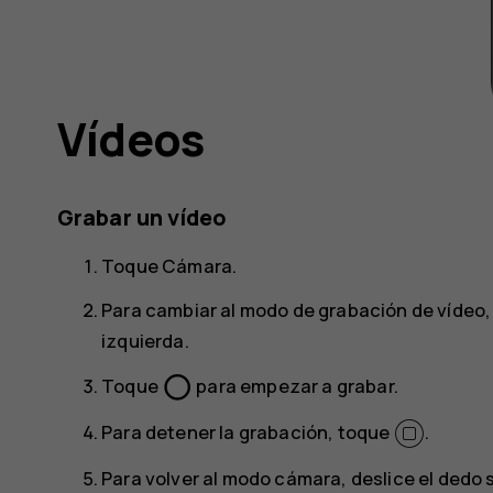
Vídeos
Grabar un vídeo
Toque
Cámara
.
Para cambiar al modo de grabación de vídeo, d
izquierda.
panorama_fish_eye
Toque
para empezar a grabar.
Para detener la grabación, toque
.
Para volver al modo cámara, deslice el dedo s