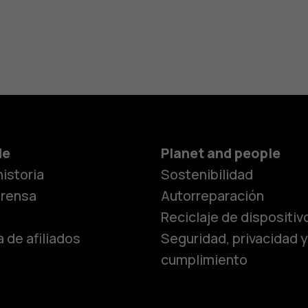
Smartphon
de
Planet and people
istoria
Sostenibilidad
Teléfonos c
prensa
Autorreparación
Reciclaje de dispositiv
 de afiliados
Seguridad, privacidad y
Teléfonos p
cumplimiento