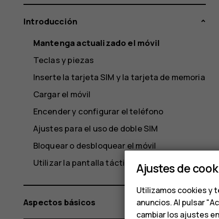
Introducción
Mantenga actualizado el móvil
Teclas y piezas
Inserte la tarjeta SIM y la tarjeta de memoria
Cargar el móvil
Encender y configurar el teléfono
Ajustes para el uso de doble SIM
Bloquear o desbloquear el móvil
Utilizar la pantalla táctil
Ajustes de cook
Utilizamos cookies y t
Aspectos básicos
anuncios. Al pulsar "A
cambiar los ajustes e