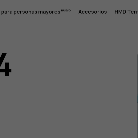
 para personas mayores
Accesorios
HMD Terr
4