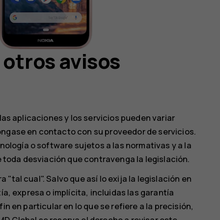
 otros avisos
las aplicaciones y los servicios pueden variar
óngase en contacto con su proveedor de servicios.
logía o software sujetos a las normativas y a la
be toda desviación que contravenga la legislación.
tal cual". Salvo que así lo exija la legislación en
ía, expresa o implícita, incluidas las garantía
n en particular en lo que se refiere a la precisión,
D Global se reserva el derecho a revisar este