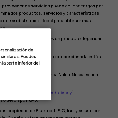
 proveedor de servicios puede aplicar cargos por
erminados productos, servicios y características
 con su distribuidor local para obtener más
as.
nciones y especificaciones de producto dependan
y cargos adicionales.
ersonalización de
ra información del producto proporcionada están
s similares. Puedes
a parte inferior del
éfonos y tablets de la marca Nokia. Nokia es una
e en [
http://www.hmd.com/privacy
]
uso del dispositivo.
son propiedad de Bluetooth SIG, Inc. y su uso por
roid, Google y otras marcas son marcas