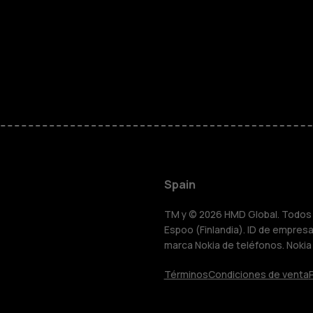
personas m
Accesorios
HMD Terra 
Para empre
Spain
Tabletas
TM y © 2026 HMD Global. Todos l
Espoo (Finlandia). ID de empresa 
marca Nokia de teléfonos. Nokia
Tienda
Términos
Condiciones de venta