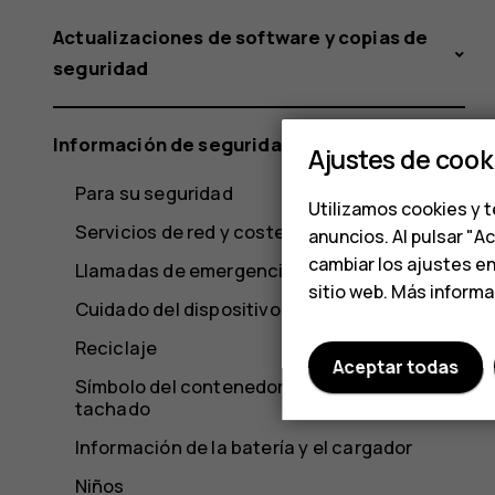
Actualizaciones de software y copias de
seguridad
Información de seguridad y del producto
Ajustes de cook
Para su seguridad
Utilizamos cookies y t
Servicios de red y costes
anuncios. Al pulsar "A
cambiar los ajustes e
Llamadas de emergencia
sitio web. Más inform
Cuidado del dispositivo
Reciclaje
Aceptar todas
Símbolo del contenedor con ruedas
tachado
Información de la batería y el cargador
Niños