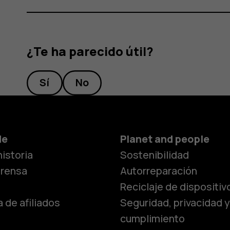
¿Te ha parecido útil?
Sí
No
Smartphon
de
Planet and people
istoria
Sostenibilidad
Teléfonos c
prensa
Autorreparación
Reciclaje de dispositiv
 de afiliados
Seguridad, privacidad y
Teléfonos p
cumplimiento