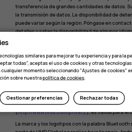
transferencia de grandes cantidades de datos. Su
la transmisión de datos. La disponibilidad de det
puede variar según la región. Póngase en contacto
detalles y saber la disponibilidad de algunos idiom
ies
Es posible que determinadas características, fu
de la red y estén sujetas a términos, condiciones 
ecnologías similares para mejorar tu experiencia y para la p
Todas las especificaciones, características y ot
ceptar todas", aceptas el uso de cookies y otras tecnología
n cualquier momento seleccionando "Ajustes de cookies" en l
sujetas a cambios sin previo aviso.
ación sobre nuestra
política de cookies
.
HMD Global Oy es el licenciatario exclusivo de tel
marca registrada de Nokia Corporation.
Gestionar preferencias
Rechazar todas
La Política de privacidad de HMD Global, disponibl
(
http://www.hmd.com/privacy
), es válida para el 
La marca y los logotipos con la palabra Bluetooth 
parte de HMD Global se realiza bajo licencia. And