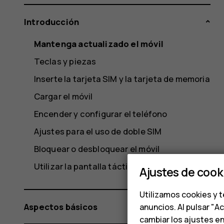
Introducción
Mantenga actualizado el móvil
Teclas y piezas
Inserte la tarjeta SIM y la tarjeta de memoria
Cargar el móvil
Encender y configurar el teléfono
Ajustes para el uso de doble SIM
Bloquear o desbloquear el móvil
Utilizar la pantalla táctil
Ajustes de cook
Utilizamos cookies y t
Aspectos básicos
anuncios. Al pulsar "A
cambiar los ajustes e