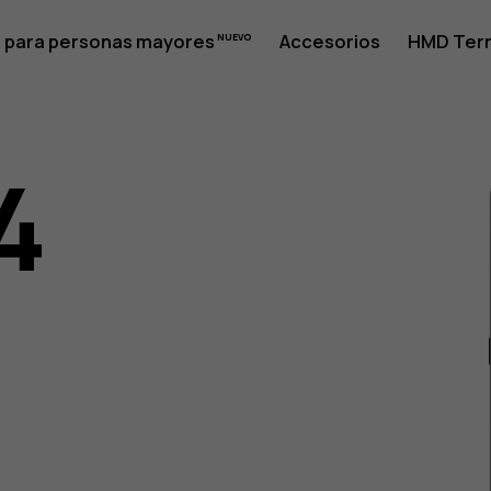
 para personas mayores
Accesorios
HMD Terr
4