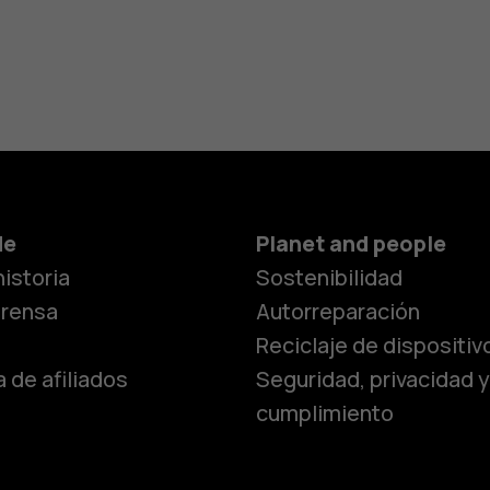
Smartphon
de
Planet and people
istoria
Sostenibilidad
Teléfonos c
prensa
Autorreparación
Reciclaje de dispositiv
 de afiliados
Seguridad, privacidad y
Teléfonos p
cumplimiento