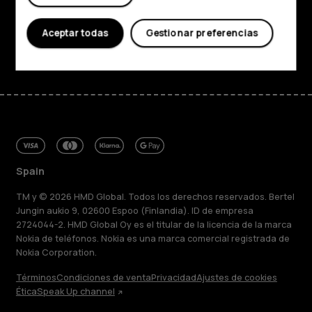
Asistencia
Aceptar todas
Gestionar preferencias
Facebook
Instagram
Tiktok
Youtube
Linkedin
Discord
Spain
TM y © 2026 HMD Global. Todos los derechos reservados. Bertel
Jungin aukio 9, 02600 Espoo (Finlandia). ID de empresa
2724044-2. HMD Global Oy es el titular de la licencia de la marca
Nokia de teléfonos. Nokia es una marca comercial registrada de
Nokia Corporation.
Términos
Condiciones de venta
Privacidad
Ajustes de cookies
Ética
Speak Up channel
Acerca de