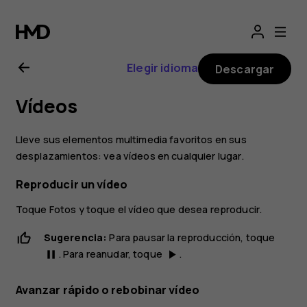
Guía
del
Elegir idioma
Descargar
usuario
Vídeos
de
Lleve sus elementos multimedia favoritos en sus
Nokia
desplazamientos: vea vídeos en cualquier lugar.
Reproducir un vídeo
6
Toque
Fotos
y toque el vídeo que desea reproducir.
Sugerencia:
Para pausar la reproducción, toque
. Para reanudar, toque
.
pause
play_arrow
Avanzar rápido o rebobinar vídeo