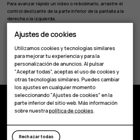
Para avanzar rápido un vídeo o rebobinarlo, arrastre el
control deslizante de la parte inferior de la pantalla a la
Smartphones
derecha o la izquierda.
Teléfonos clásicos
Ajustes de cookies
Teléfonos para
Utilizamos cookies y tecnologías similares
personas mayores
para mejorar tu experiencia y para la
¿Te ha parecido útil?
personalización de anuncios. Al pulsar
Accesorios
"Aceptar todas", aceptas el uso de cookies y
Sí
No
HMD Terra M
otras tecnologías similares. Puedes cambiar
los ajustes en cualquier momento
Para empresas
seleccionando "Ajustes de cookies" en la
parte inferior del sitio web. Más información
Tabletas
Tienda
sobre nuestra
política de cookies
.
Tienda
Acerca de
Planet and people
Rechazar todas
Mi cuenta