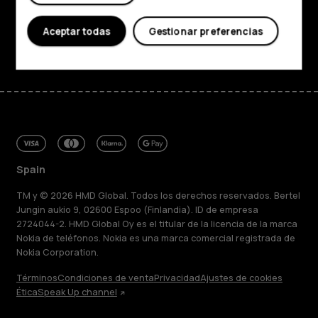
Asistencia
Aceptar todas
Gestionar preferencias
Facebook
Instagram
Tiktok
Youtube
Linkedin
Discord
Spain
TM y © 2026 HMD Global. Todos los derechos reservados. Bertel
Jungin aukio 9, 02600 Espoo (Finlandia). ID de empresa
2724044-2. HMD Global Oy es el titular de la licencia de la marca
Nokia de teléfonos. Nokia es una marca comercial registrada de
Nokia Corporation.
Términos
Condiciones de venta
Privacidad
Ajustes de cookies
Ética
Speak Up channel
Acerca de