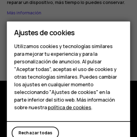
reparar un dispositivo, más tiempo lo puedes conservar.
Smartphones
Más información
Teléfonos clásicos
Ajustes de cookies
Teléfonos para
Utilizamos cookies y tecnologías similares
personas mayores
para mejorar tu experiencia y para la
¿Te ha parecido útil?
personalización de anuncios. Al pulsar
Accesorios
"Aceptar todas", aceptas el uso de cookies y
Sí
No
HMD Terra M
otras tecnologías similares. Puedes cambiar
los ajustes en cualquier momento
Para empresas
seleccionando "Ajustes de cookies" en la
parte inferior del sitio web. Más información
Tabletas
Tienda
sobre nuestra
política de cookies
.
Tienda
Acerca de
Planet and people
Rechazar todas
Mi cuenta