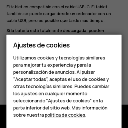
El tablet es compatible con el cable USB-C. El tablet
también se puede cargar desde un ordenador con un
cable USB, pero es posible que tarde más tiempo.
Smartphones
Si la batería está totalmente descargada, pueden
transcurrir varios minutos hasta que aparezca el indicador
Teléfonos clásicos
Ajustes de cookies
de carga en la pantalla.
Teléfonos para
Utilizamos cookies y tecnologías similares
personas mayores
para mejorar tu experiencia y para la
personalización de anuncios. Al pulsar
Accesorios
"Aceptar todas", aceptas el uso de cookies y
¿Te ha parecido útil?
HMD Terra M
otras tecnologías similares. Puedes cambiar
los ajustes en cualquier momento
Para empresas
Sí
No
seleccionando "Ajustes de cookies" en la
parte inferior del sitio web. Más información
Tabletas
sobre nuestra
política de cookies
.
Tienda
Tienda