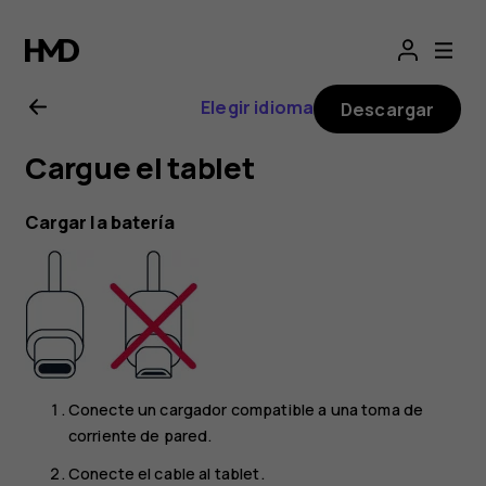
Guía
del
Elegir idioma
Descargar
usuario
Cargue el tablet
del
Cargar la batería
Nokia
T20
Conecte un cargador compatible a una toma de
corriente de pared.
Conecte el cable al tablet.