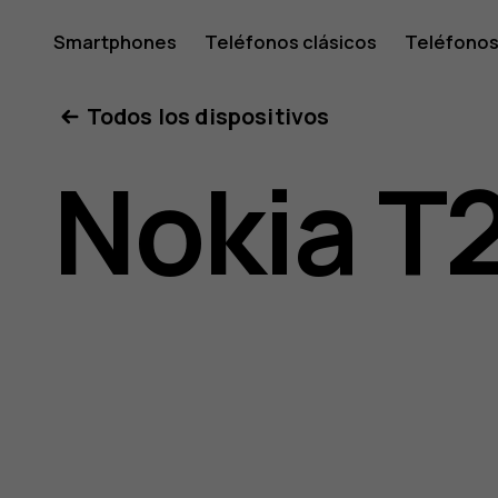
Guía
Smartphones
Teléfonos clásicos
Teléfonos
Tabletas
Tienda
Mi cuenta
Todos los dispositivos
del
Nokia T
usuario
del