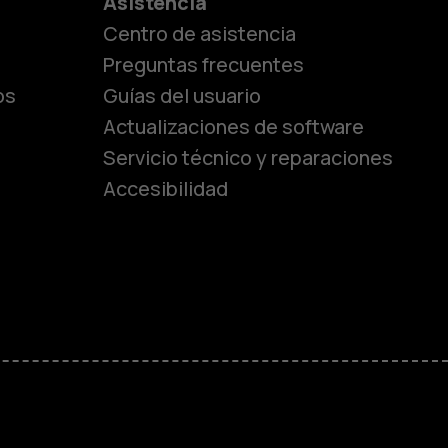
es
Asistencia
Centro de asistencia
lásicos
Preguntas frecuentes
os
Guías del usuario
Actualizaciones de software
ara
Servicio técnico y reparaciones
Accesibilidad
ayores
M
sas