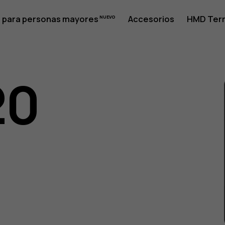
 para personas mayores
Accesorios
HMD Terr
20