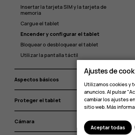
Insertar la tarjeta SIM y la tarjeta de
memoria
Cargue el tablet
Encender y configurar el tablet
Bloquear o desbloquear el tablet
Utilizar la pantalla táctil
Ajustes de cook
Aspectos básicos
Utilizamos cookies y t
anuncios. Al pulsar "A
cambiar los ajustes e
Proteger el tablet
sitio web. Más inform
Cámara
Aceptar todas