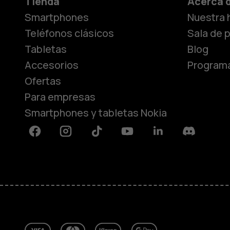
Tienda
Acerca 
Smartphones
Nuestra h
Teléfonos clásicos
Sala de 
Tabletas
Blog
Accesorios
Programa
Ofertas
Para empresas
Smartphones y tabletas Nokia
Facebook
Instagram
Tiktok
Youtube
Linkedin
Discord
Acerca de