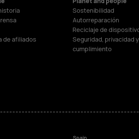
Smartphon
de
Planet and people
istoria
Sostenibilidad
Teléfonos c
prensa
Autorreparación
Reciclaje de dispositiv
 de afiliados
Seguridad, privacidad y
Teléfonos p
cumplimiento
personas m
Accesorios
HMD Terra 
Para empre
Spain