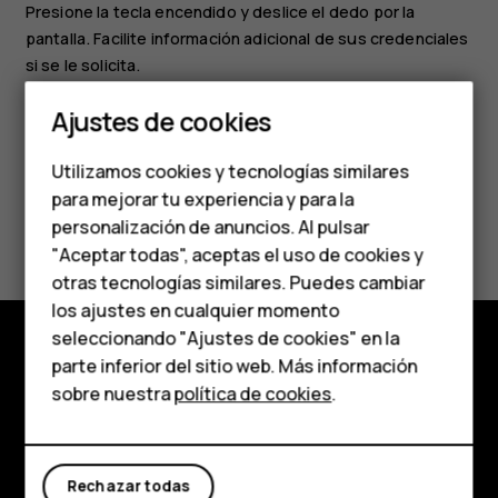
Presione la tecla encendido y deslice el dedo por la
pantalla. Facilite información adicional de sus credenciales
Smartphones
si se le solicita.
Teléfonos clásicos
Ajustes de cookies
Teléfonos para
Utilizamos cookies y tecnologías similares
personas mayores
para mejorar tu experiencia y para la
¿Te ha parecido útil?
personalización de anuncios. Al pulsar
Accesorios
"Aceptar todas", aceptas el uso de cookies y
Sí
No
HMD Terra M
otras tecnologías similares. Puedes cambiar
los ajustes en cualquier momento
Para empresas
seleccionando "Ajustes de cookies" en la
parte inferior del sitio web. Más información
Tabletas
Tienda
sobre nuestra
política de cookies
.
Tienda
Acerca de
Planet and people
Rechazar todas
Mi cuenta