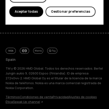
Asistencia
Aceptar todas
Gestionar preferencias
Facebook
Instagram
Tiktok
Youtube
Linkedin
Discord
Spain
TM y © 2026 HMD Global. Todos los derechos reservados. Bertel
Jungin aukio 9, 02600 Espoo (Finlandia). ID de empresa
2724044-2. HMD Global Oy es el titular de la licencia de la marca
Nokia de teléfonos. Nokia es una marca comercial registrada de
Nokia Corporation.
Términos
Condiciones de venta
Privacidad
Ajustes de cookies
Ética
Speak Up channel
Acerca de