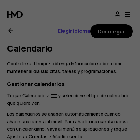
Guía
del
Elegir idioma
Descargar
usuario
Calendario
de
Controle su tiempo: obtenga información sobre cómo
Nokia
mantener al día sus citas, tareas y programaciones.
Gestionar calendarios
X20
Toque
Calendario
>
y seleccione el tipo de calendario
dehaze
que quiere ver.
Los calendarios se añaden automáticamente cuando
añade una cuenta al móvil. Para añadir una cuenta nueva
con un calendario, vaya al menú de aplicaciones y toque
Ajustes
>
Cuentas
>
Añadir cuenta
.