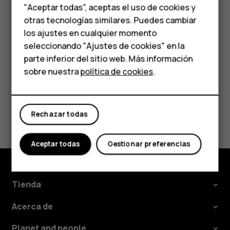
Accesorios
Eliminar una cita
"Aceptar todas", aceptas el uso de cookies y
HMD Terra M
otras tecnologías similares. Puedes cambiar
Toque el evento.
los ajustes en cualquier momento
Toque
>
Eliminar
.
more_vert
Para empresas
seleccionando "Ajustes de cookies" en la
parte inferior del sitio web. Más información
Tabletas
sobre nuestra
política de cookies
.
Tienda
¿Te ha parecido útil?
Rechazar todas
Mi cuenta
Sí
No
Aceptar todas
Gestionar preferencias
Tienda
Acerca de
Planet and people