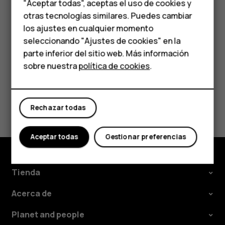
Accesorios
llamadas o la conexión de datos
"Aceptar todas", aceptas el uso de cookies y
HMD Terra M
otras tecnologías similares. Puedes cambiar
En
Tarjeta SIM preferida para
, toque la configuración que
los ajustes en cualquier momento
quiera cambiar y seleccione la tarjeta SIM.
Para empresas
seleccionando "Ajustes de cookies" en la
parte inferior del sitio web. Más información
Tabletas
sobre nuestra
política de cookies
.
Tienda
¿Te ha parecido útil?
Rechazar todas
Mi cuenta
Sí
No
Aceptar todas
Gestionar preferencias
Tienda
Acerca de
Planet and people