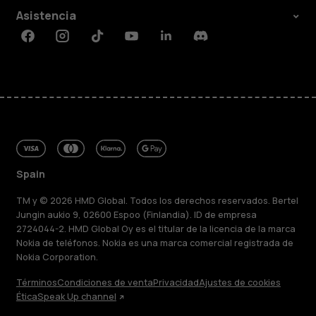
Asistencia
Facebook
Instagram
Tiktok
Youtube
Linkedin
Discord
Spain
TM y © 2026 HMD Global. Todos los derechos reservados. Bertel
Jungin aukio 9, 02600 Espoo (Finlandia). ID de empresa
2724044-2. HMD Global Oy es el titular de la licencia de la marca
Nokia de teléfonos. Nokia es una marca comercial registrada de
Nokia Corporation.
Términos
Condiciones de venta
Privacidad
Ajustes de cookies
Ética
Speak Up channel
Acerca de