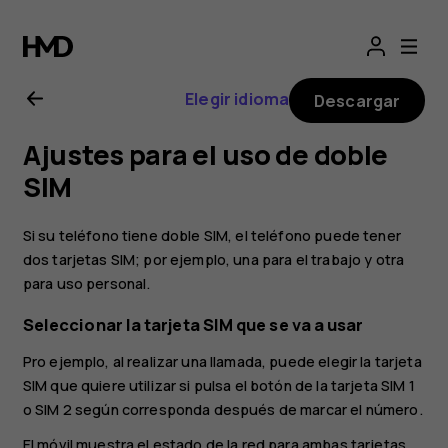
Guía
del
Elegir idioma
Descargar
usuario
Ajustes para el uso de doble
de
SIM
Nokia
Si su teléfono tiene doble SIM, el teléfono puede tener
dos tarjetas SIM; por ejemplo, una para el trabajo y otra
X20
para uso personal.
Seleccionar la tarjeta SIM que se va a usar
Pro ejemplo, al realizar una llamada, puede elegir la tarjeta
SIM que quiere utilizar si pulsa el botón de la tarjeta SIM 1
o SIM 2 según corresponda después de marcar el número.
El móvil muestra el estado de la red para ambas tarjetas