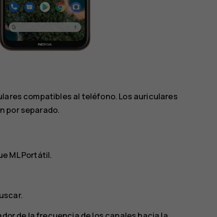
lares compatibles al teléfono. Los auriculares
n por separado.
que
ML Portátil
.
uscar
.
dor de la frecuencia de los canales hacia la