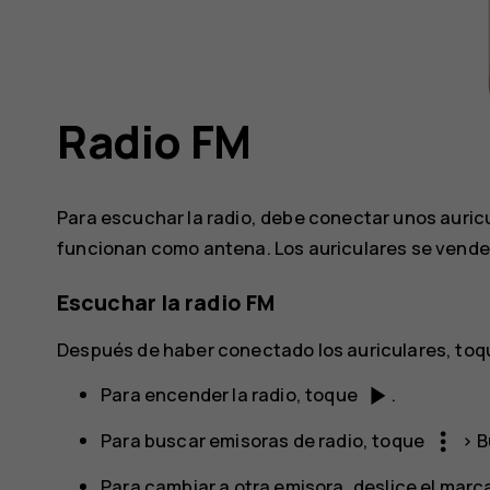
Radio FM
Para escuchar la radio, debe conectar unos auricu
funcionan como antena. Los auriculares se vende
Escuchar la radio FM
Después de haber conectado los auriculares, to
play_arrow
Para encender la radio, toque
.
more_vert
Para buscar emisoras de radio, toque
>
B
Para cambiar a otra emisora, deslice el marca