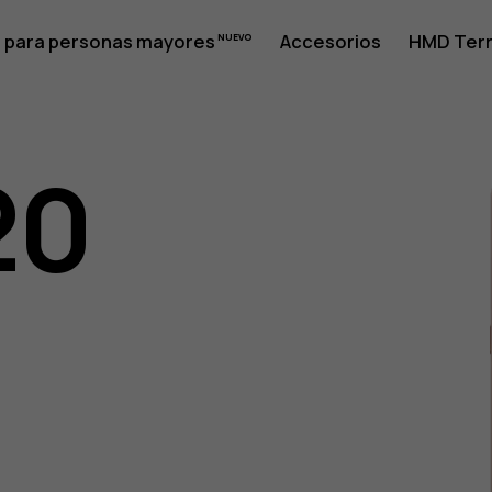
 para personas mayores
Accesorios
HMD Terr
20