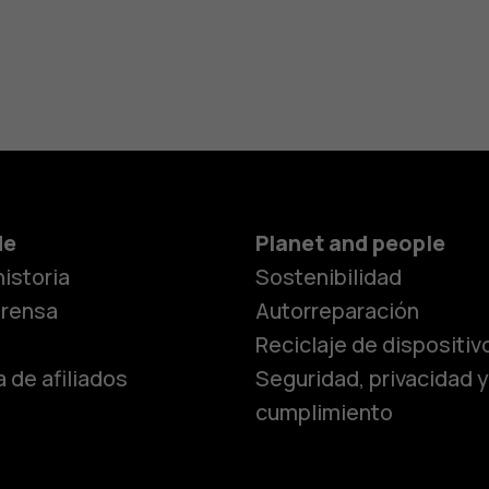
Smartphon
de
Planet and people
istoria
Sostenibilidad
Teléfonos c
prensa
Autorreparación
Reciclaje de dispositiv
 de afiliados
Seguridad, privacidad y
Teléfonos p
cumplimiento