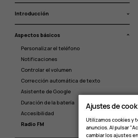
Introducción
Aspectos básicos
Personalizar el teléfono
Notificaciones
Controlar el volumen
Corrección automática de texto
Asistente de Google
Duración de la batería
Ajustes de cook
Accesibilidad
Utilizamos cookies y t
Radio FM
anuncios. Al pulsar "A
cambiar los ajustes e