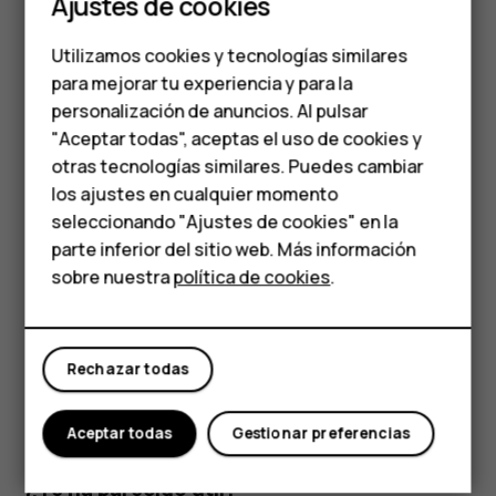
Ajustes de cookies
automática una vez que el móvil está conectado a
Teléfonos para
Internet.
Utilizamos cookies y tecnologías similares
personas mayores
para mejorar tu experiencia y para la
Apagar el móvil
personalización de anuncios. Al pulsar
Accesorios
Para apagar su móvil, presione la tecla de encendido y la
"Aceptar todas", aceptas el uso de cookies y
tecla de subir el volumen al mismo tiempo y seleccione
HMD Terra M
otras tecnologías similares. Puedes cambiar
Apagado
.
los ajustes en cualquier momento
Para empresas
seleccionando "Ajustes de cookies" en la
Consejo:
Si desea apagar el teléfono manteniendo
parte inferior del sitio web. Más información
presionada la tecla de encendido, toque
Ajustes
>
Tabletas
sobre nuestra
política de cookies
.
Sistema
>
Gestos
>
Mantener presionado el botón
Tienda
de encendido
y desactive
Mantener presionado
para asistente
.
Rechazar todas
Mi cuenta
Aceptar todas
Gestionar preferencias
¿Te ha parecido útil?