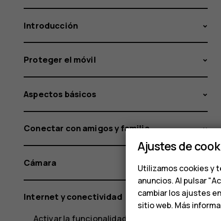
Introducción
Proteger el móvil
Aspectos básicos
Conectar con amigos y familia
Ajustes de cook
Cámara
Utilizamos cookies y t
anuncios. Al pulsar "A
cambiar los ajustes e
Internet y conectividad
sitio web. Más inform
Activar la funcionalidad Wi-Fi