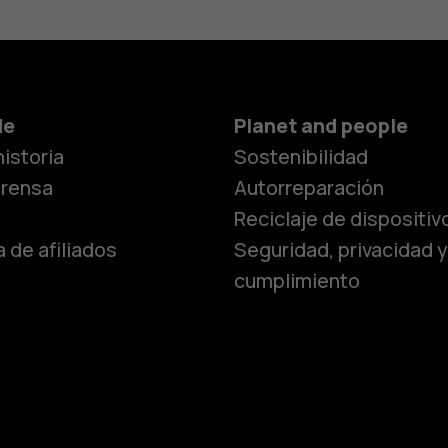
Smartphon
de
Planet and people
istoria
Sostenibilidad
Teléfonos c
prensa
Autorreparación
Reciclaje de dispositiv
 de afiliados
Seguridad, privacidad y
Teléfonos p
cumplimiento
personas m
Accesorios