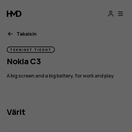
Nokia
C3
Takaisin
TEKNISET TIEDOT
Nokia C3
A big screen and a big battery, for work and play.
Värit