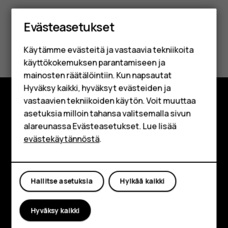
Älypuhelimet
Evästeasetukset
Perinteiset puhelimet
Käytämme evästeitä ja vastaavia tekniikoita
Lisävarusteet
käyttökokemuksen parantamiseen ja
HMD Terra M
mainosten räätälöintiin. Kun napsautat
Hyväksy kaikki, hyväksyt evästeiden ja
Yrityksille
vastaavien tekniikoiden käytön. Voit muuttaa
asetuksia milloin tahansa valitsemalla sivun
Tutustu
Tabletit
alareunassa Evästeasetukset. Lue lisää
Tietoa meistä
Shop
evästekäytännöstä
.
Planet and people
Oma tili
Tuki
Hallitse asetuksia
Hylkää kaikki
Facebook
Instagram
Tiktok
Youtube
Linkedin
Discord
Hyväksy kaikki