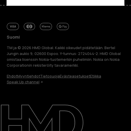
Suomi
TM ja © 2026 HMD Global. Kaikki oikeudet pidätetään. Bertel
Jungin aukio 9, 02600 Espoo. Y-tunnus: 2724044-2. HMD Global
omistaa lisenssin Nokia-tuotemerkin puhelimiin. Nokia on Nokia
Corporationin rekisteröity tavaramerkki.
Ehdot
Myyntiehdot
Tietosuoja
Evästeasetukset
Etiikka
Speak Up channel
Tietoa meistä
Blog
Korjaa, käytä uudelleen, kierrätä
Kestävyys
Tuki
Suomi