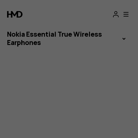
Nokia
Essential
Nokia Essential True Wireless
True
Earphones
Wireless
Earphones