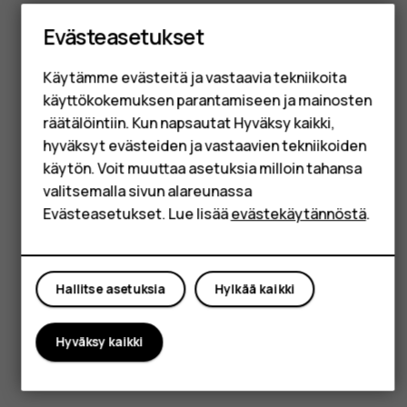
Perinteiset puhelimet
Lisävarusteet
Evästeasetukset
HMD Terra M
Käytämme evästeitä ja vastaavia tekniikoita
käyttökokemuksen parantamiseen ja mainosten
Yrityksille
räätälöintiin. Kun napsautat Hyväksy kaikki,
Tabletit
hyväksyt evästeiden ja vastaavien tekniikoiden
käytön. Voit muuttaa asetuksia milloin tahansa
Shop
valitsemalla sivun alareunassa
Evästeasetukset. Lue lisää
evästekäytännöstä
.
Oma tili
Hallitse asetuksia
Hylkää kaikki
Hyväksy kaikki