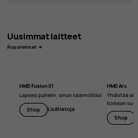
Uusimmat laitteet
Älypuhelimet
HMD Fusion X1
HMD Arc
Lapsesi puhelin, sinun säännöilläsi
Yhdistää alh
korkean suor
Lisätietoja
Shop
L
Shop