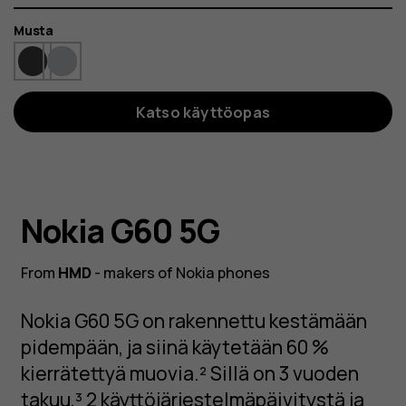
Väri
Musta
Katso käyttöopas
Nokia G60 5G
From
HMD
- makers of Nokia phones
Nokia G60 5G on rakennettu kestämään
pidempään, ja siinä käytetään 60 %
kierrätettyä muovia.² Sillä on 3 vuoden
takuu,³ 2 käyttöjärjestelmäpäivitystä ja