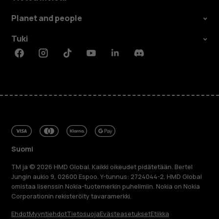
Planet and people
Tuki
Facebook
Instagram
Tiktok
Youtube
Linkedin
Discord
Suomi
TM ja © 2026 HMD Global. Kaikki oikeudet pidätetään. Bertel
Jungin aukio 9, 02600 Espoo. Y-tunnus: 2724044-2. HMD Global
omistaa lisenssin Nokia-tuotemerkin puhelimiin. Nokia on Nokia
Corporationin rekisteröity tavaramerkki.
Ehdot
Myyntiehdot
Tietosuoja
Evästeasetukset
Etiikka
Tietoa meistä