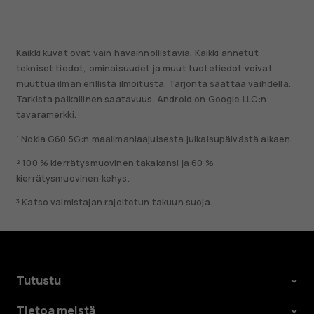
Kaikki kuvat ovat vain havainnollistavia. Kaikki annetut
tekniset tiedot, ominaisuudet ja muut tuotetiedot voivat
muuttua ilman erillistä ilmoitusta. Tarjonta saattaa vaihdella.
Tarkista paikallinen saatavuus. Android on Google LLC:n
tavaramerkki.
¹ Nokia G60 5G:n maailmanlaajuisesta julkaisupäivästä alkaen.
² 100 % kierrätysmuovinen takakansi ja 60 %
kierrätysmuovinen kehys.
³ Katso valmistajan rajoitetun takuun suoja.
Tutustu
Tietoa meistä