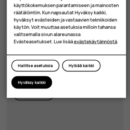
HMD Terra M
Onko kysyttävää?
käyttökokemuksen parantamiseen ja mainosten
Yrityksille
räätälöintiin. Kun napsautat Hyväksy kaikki,
hyväksyt evästeiden ja vastaavien tekniikoiden
Tabletit
käytön. Voit muuttaa asetuksia milloin tahansa
Shop
valitsemalla sivun alareunassa
Vieraile
Evästeasetukset. Lue lisää
evästekäytännöstä
.
tukikeskuksessamme
Oma tili
saadaksesi
vastauksia ja
Hallitse asetuksia
Hylkää kaikki
tukea.
Hyväksy kaikki
Hanki tukea