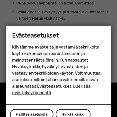
Paina selausnäppäintä ja valitse
Asetukset
.
Selaa oikealle
Yksityisyys ja turvallisuus
-kohtaan ja
valitse
Selailun yksityisyys
.
Älypuhelimet
Valitse
Tyhjennä selaushistoria
.
Evästeasetukset
Perinteiset puhelimet
Käytämme evästeitä ja vastaavia tekniikoita
Lisävarusteet
käyttökokemuksen parantamiseen ja
HMD Terra M
mainosten räätälöintiin. Kun napsautat
Oliko tästä apua?
Hyväksy kaikki, hyväksyt evästeiden ja
Yrityksille
vastaavien tekniikoiden käytön. Voit muuttaa
Kyllä
Ei
asetuksia milloin tahansa valitsemalla sivun
Tabletit
alareunassa Evästeasetukset. Lue lisää
Shop
evästekäytännöstä
.
Tutustu
Oma tili
Tietoa meistä
Hallitse asetuksia
Hylkää kaikki