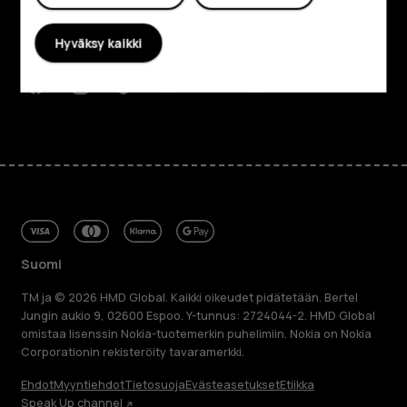
Planet and people
Hyväksy kaikki
Tuki
Facebook
Instagram
Tiktok
Youtube
Linkedin
Discord
Suomi
TM ja © 2026 HMD Global. Kaikki oikeudet pidätetään. Bertel
Jungin aukio 9, 02600 Espoo. Y-tunnus: 2724044-2. HMD Global
omistaa lisenssin Nokia-tuotemerkin puhelimiin. Nokia on Nokia
Corporationin rekisteröity tavaramerkki.
Ehdot
Myyntiehdot
Tietosuoja
Evästeasetukset
Etiikka
Speak Up channel