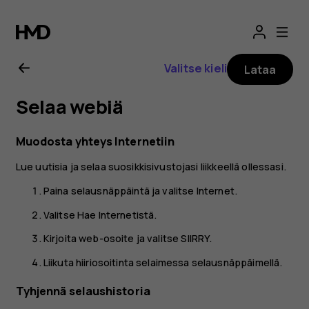
Nokia
8000
Valitse kieli
Lataa
4G
Selaa webiä
-
Muodosta yhteys Internetiin
puhelimen
Lue uutisia ja selaa suosikkisivustojasi liikkeellä ollessasi.
käyttöopas
Paina selausnäppäintä ja valitse
Internet
.
Valitse
Hae Internetistä
.
Kirjoita web-osoite ja valitse
SIIRRY
.
Liikuta hiiriosoitinta selaimessa selausnäppäimellä.
Tyhjennä selaushistoria