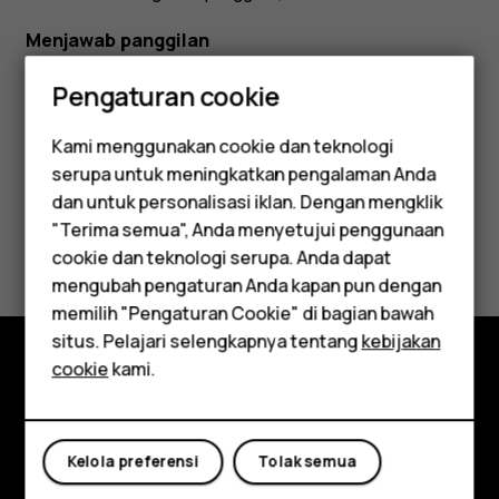
Menjawab panggilan
Tekan
.
Pengaturan cookie
Kami menggunakan cookie dan teknologi
serupa untuk meningkatkan pengalaman Anda
Smartphone
dan untuk personalisasi iklan. Dengan mengklik
"Terima semua", Anda menyetujui penggunaan
Apakah ini membantu?
Feature phones
cookie dan teknologi serupa. Anda dapat
mengubah pengaturan Anda kapan pun dengan
Ya
Tidak
Aksesori
memilih "Pengaturan Cookie" di bagian bawah
Tablet
situs. Pelajari selengkapnya tentang
kebijakan
cookie
kami.
Jelajahi
Tentang
Kelola preferensi
Tolak semua
Planet and people