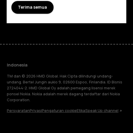
Terima semua
Dukungan
Facebook
Instagram
Tiktok
Youtube
Linkedin
Discord
Indonesia
TM dan © 2026 HMD Global. Hak Cipta dilindungi undang-
undang. Bertel Jungin aukio 9, 02600 Espoo, Finlandia. ID Bisnis
2724044-2. HMD Global Oy adalah pemegang lisensi merek
ponsel Nokia. Nokia adalah merek dagang terdaftar dari Nokia
Corporation.
Persyaratan
Privasi
Pengaturan cookie
Etika
Speak Up channel