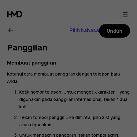
Buku
petunjuk
Pilih bahasa
Unduh
Nokia
Panggilan
105
Membuat panggilan
(2019)
Ketahui cara membuat panggilan dengan telepon baru
Anda.
Ketik nomor telepon. Untuk mengetik karakter + yang
digunakan pada panggilan internasional, tekan * dua
kali.
Tekan tombol panggil. Jika diminta, pilih SIM yang
akan digunakan.
Untuk mengakhiri panggilan, tekan tombol akhiri.