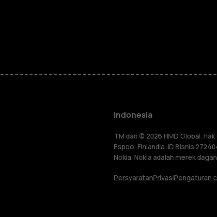
Smartphon
Feature ph
Indonesia
Aksesori
TM dan © 2026 HMD Global. Hak C
Espoo, Finlandia. ID Bisnis 272
lang
Nokia. Nokia adalah merek dagang
Tablet
Persyaratan
Privasi
Pengaturan c