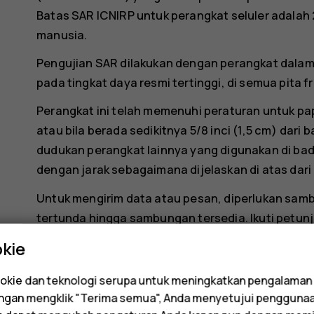
Batas SAR ICNIRP untuk perangkat seluler adalah 
manusia.
Pengujian SAR dilakukan dengan perangkat dala
pada tingkat daya resmi tertinggi, di semua pita f
Perangkat ini telah memenuhi peraturan untuk pap
atau bila berada sedikitnya 5/8 inci (1,5 cm) dari
dudukan perangkat lainnya yang digunakan di ba
dengan jarak sebagaimana dijelaskan di atas dari
Untuk mengirim data atau pesan, diperlukan samb
tertunda hingga sambungan tersedia. Ikuti petunju
kie
Nilai SAR biasanya jauh di bawah nilai yang dise
karena, untuk tujuan efisiensi sistem dan memin
kie dan teknologi serupa untuk meningkatkan pengalaman
perangkat ponsel Anda secara otomatis akan ditu
Dengan mengklik "Terima semua", Anda menyetujui pengguna
penuh. Semakin rendah output daya, maka akan se