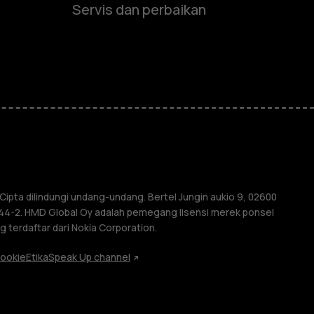
Servis dan perbaikan
e
ones
ipta dilindungi undang-undang. Bertel Jungin aukio 9, 02600
4044-2. HMD Global Oy adalah pemegang lisensi merek ponsel
 terdaftar dari Nokia Corporation.
ookie
Etika
Speak Up channel