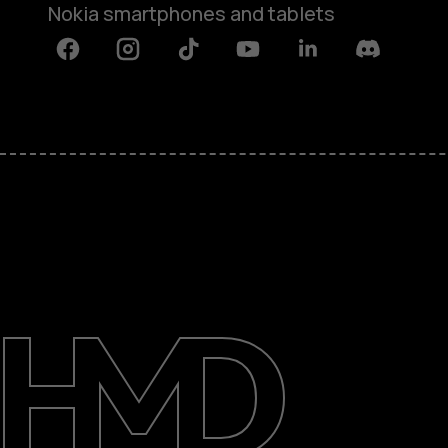
Nokia smartphones and tablets
Facebook
Instagram
Tiktok
Youtube
Linkedin
Discord
Tentang
Perbaiki, gunakan kembali, daur u
Dukungan
Indonesia