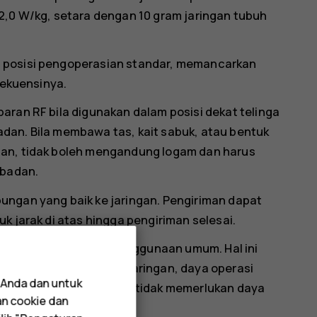
2,0 W/kg, setara dengan 10 gram jaringan tubuh
m posisi pengoperasian standar, memancarkan
rekuensinya.
aran RF bila digunakan dalam posisi dekat telinga
 badan. Bila membawa tas, kait sabuk, atau bentuk
dan, tidak boleh mengandung logam dan harus
 badan.
ungan yang baik ke jaringan. Pengiriman dapat
k jarak di atas hingga pengiriman selesai.
butkan di atas selama penggunaan umum. Hal ini
imalkan gangguan pada jaringan, daya operasi
 Anda dan untuk
runkan ketika panggilan tidak memerlukan daya
an cookie dan
makin rendah nilai SAR.