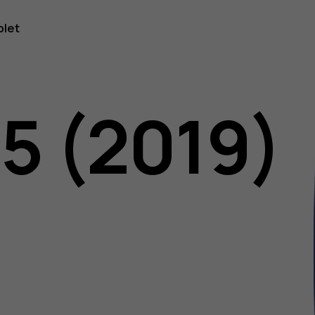
blet
05 (2019)