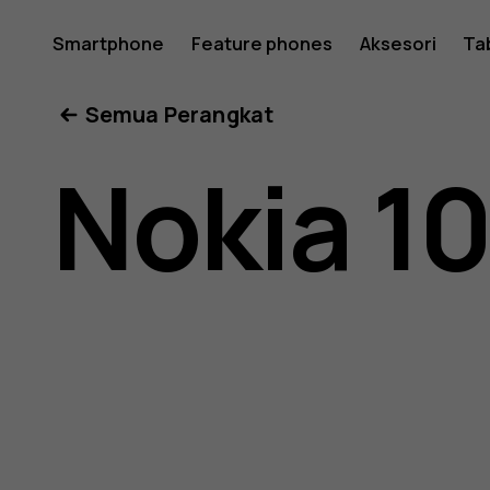
Buku
Smartphone
Feature phones
Aksesori
Ta
Semua Perangkat
petunjuk
Nokia 1
Nokia
105