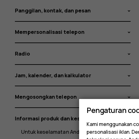
Panggilan, kontak, dan pesan
Mempersonalisasi telepon
Radio
Jam, kalender, dan kalkulator
Mengosongkan telepon
Pengaturan coo
Informasi produk dan keselamatan
Kami menggunakan coo
Untuk keselamatan Anda
personalisasi iklan. 