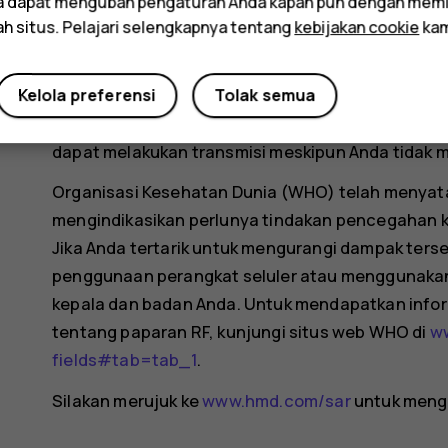
da dapat mengubah pengaturan Anda kapan pun dengan memi
Model perangkat ini mungkin memiliki versi yang be
ah situs. Pelajari selengkapnya tentang
kebijakan cookie
kam
komponen dan desain dapat terjadi seiring waktu
SAR.
Kelola preferensi
Tolak semua
Untuk informasi selengkapnya, kunjungi
www.sar-
dapat melakukan transmisi meskipun Anda tidak 
Organisasi Kesehatan Dunia (WHO) telah menyatak
mengindikasikan perlunya tindakan pencegahan 
Jika Anda tertarik untuk mengurangi dampak te
penggunaan perangkat seluler atau menggunakan 
kepala dan badan Anda. Untuk mendapatkan info
tentang paparan RF, kunjungi situs web WHO di
ww
fields#tab=tab_1
.
Silakan merujuk ke
www.hmd.com/sar
untuk menge