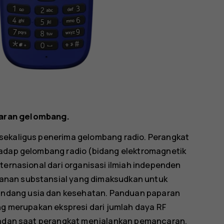
paran gelombang.
sekaligus penerima gelombang radio. Perangkat
hadap gelombang radio (bidang elektromagnetik
ternasional dari organisasi ilmiah independen
anan substansial yang dimaksudkan untuk
ndang usia dan kesehatan. Panduan paparan
ang merupakan ekspresi dari jumlah daya RF
 badan saat perangkat menjalankan pemancaran.