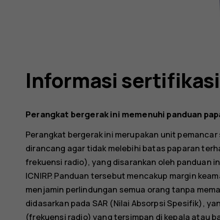
Informasi sertifikasi
Perangkat bergerak ini memenuhi panduan pa
Perangkat bergerak ini merupakan unit pemancar 
dirancang agar tidak melebihi batas paparan ter
frekuensi radio), yang disarankan oleh panduan in
ICNIRP. Panduan tersebut mencakup margin keam
menjamin perlindungan semua orang tanpa mema
didasarkan pada SAR (Nilai Absorpsi Spesifik), y
(frekuensi radio) yang tersimpan di kepala atau