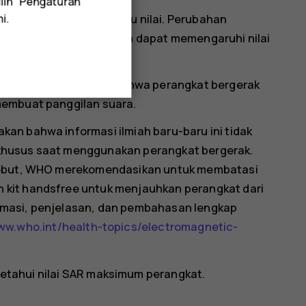
lih "Pengaturan
rbeda dan lebih dari satu nilai. Perubahan
i.
 dan sejumlah perubahan dapat memengaruhi nilai
tick.com
. Perhatikan bahwa perangkat bergerak
membuat panggilan suara.
an bahwa informasi ilmiah baru-baru ini tidak
khusus saat menggunakan perangkat bergerak.
rsebut, WHO merekomendasikan untuk membatasi
kit handsfree untuk menjauhkan perangkat dari
rmasi, penjelasan, dan pembahasan lengkap
w.who.int/health-topics/electromagnetic-
tahui nilai SAR maksimum perangkat.