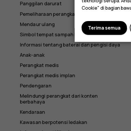
teknologi serupa. An
Panggilan darurat
Cookie" di bagian baw
Pemeliharaan perangkat
Mendaur ulang
Terima semua
Simbol tempat sampah bertanda silang
Informasi tentang baterai dan pengisi daya
Anak-anak
Perangkat medis
Perangkat medis implan
Pendengaran
Melindungi perangkat dari konten
berbahaya
Kendaraan
Kawasan berpotensi ledakan