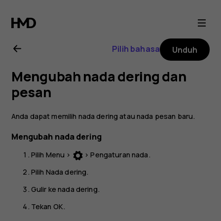
Buku
petunjuk
Pilih bahasa
Unduh
Nokia
Mengubah nada dering dan
105
pesan
(2019)
Anda dapat memilih nada dering atau nada pesan baru.
Mengubah nada dering
Pilih
Menu
>
>
Pengaturan nada
.
Pilih
Nada dering
.
Gulir ke nada dering.
Tekan
OK
.