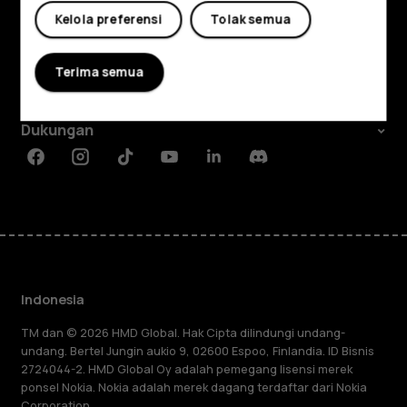
Jelajahi
Kelola preferensi
Tolak semua
Tentang
Terima semua
Planet and people
Dukungan
Facebook
Instagram
Tiktok
Youtube
Linkedin
Discord
Indonesia
TM dan © 2026 HMD Global. Hak Cipta dilindungi undang-
undang. Bertel Jungin aukio 9, 02600 Espoo, Finlandia. ID Bisnis
2724044-2. HMD Global Oy adalah pemegang lisensi merek
ponsel Nokia. Nokia adalah merek dagang terdaftar dari Nokia
Corporation.