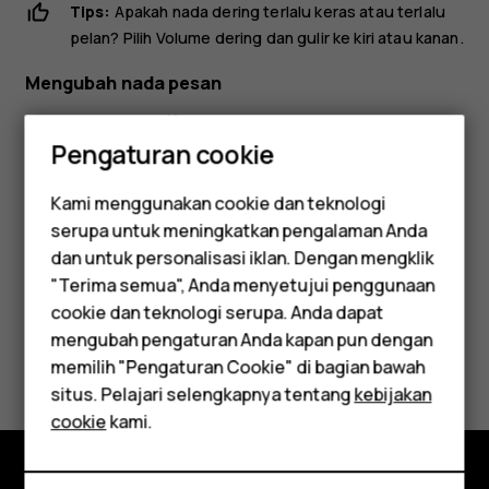
Tips:
Apakah nada dering terlalu keras atau terlalu
pelan? Pilih
Volume dering
dan gulir ke kiri atau kanan.
Mengubah nada pesan
Pilih
Menu
>
>
Pengaturan nada
.
Pengaturan cookie
Gulir ke
Nada tanda pesan
.
Pilih nada yang ingin digunakan, lalu pilih
OK
.
Kami menggunakan cookie dan teknologi
serupa untuk meningkatkan pengalaman Anda
Smartphone
dan untuk personalisasi iklan. Dengan mengklik
"Terima semua", Anda menyetujui penggunaan
Feature phones
cookie dan teknologi serupa. Anda dapat
mengubah pengaturan Anda kapan pun dengan
Aksesori
Apakah ini membantu?
memilih "Pengaturan Cookie" di bagian bawah
Tablet
situs. Pelajari selengkapnya tentang
kebijakan
Ya
Tidak
cookie
kami.