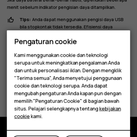
menit sebelum indikator pengisian daya ditampilkan.
Tips:
Anda dapat menggunakan pengisi daya USB
bila stopkontak tidak tersedia. Efisiensi daya
pengisian daya USB dapat beragam secara
Pengaturan cookie
signifikan, dan dapat memerlukan waktu lama untuk
mengaktifkan dan agar perangkat mulai berfungsi.
Kami menggunakan cookie dan teknologi
serupa untuk meningkatkan pengalaman Anda
Smartphone
dan untuk personalisasi iklan. Dengan mengklik
"Terima semua", Anda menyetujui penggunaan
Feature phones
cookie dan teknologi serupa. Anda dapat
mengubah pengaturan Anda kapan pun dengan
Apakah ini membantu?
Aksesori
memilih "Pengaturan Cookie" di bagian bawah
Tablet
situs. Pelajari selengkapnya tentang
kebijakan
Ya
Tidak
cookie
kami.