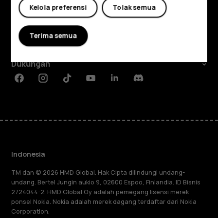
Jelajahi
Kelola preferensi
Tolak semua
Tentang
Terima semua
Planet and people
Dukungan
Facebook
Instagram
Tiktok
Youtube
Linkedin
Discord
Indonesia
TM dan © 2026 HMD Global. Hak Cipta dilindungi undang-
undang. Bertel Jungin aukio 9, 02600 Espoo, Finlandia. ID Bisnis
2724044-2. HMD Global Oy adalah pemegang lisensi merek
ponsel Nokia. Nokia adalah merek dagang terdaftar dari Nokia
Corporation.