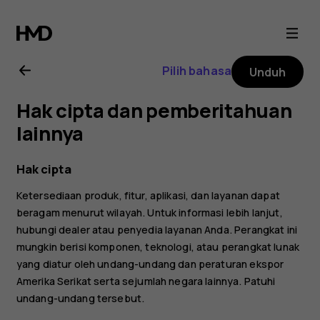
Buku
petunjuk
Pilih bahasa
Unduh
Nokia
Hak cipta dan pemberitahuan
105
lainnya
(2019)
Hak cipta
Ketersediaan produk, fitur, aplikasi, dan layanan dapat
beragam menurut wilayah. Untuk informasi lebih lanjut,
hubungi dealer atau penyedia layanan Anda. Perangkat ini
mungkin berisi komponen, teknologi, atau perangkat lunak
yang diatur oleh undang-undang dan peraturan ekspor
Amerika Serikat serta sejumlah negara lainnya. Patuhi
undang-undang tersebut.