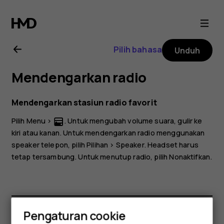
Buku
petunjuk
Pilih bahasa
Unduh
Nokia
Mendengarkan radio
105
Mendengarkan stasiun radio favorit
(2019)
Pilih
Menu
>
. Untuk mengubah volume suara, gulir ke
kiri atau kanan. Untuk mendengarkan radio menggunakan
speaker telepon, pilih
Pilihan
>
Speaker
. Headset harus
tetap tersambung. Untuk menutup radio, pilih
Nonaktifkan
.
Pengaturan cookie