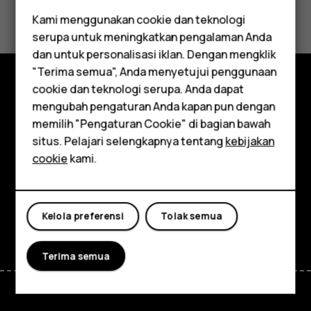
Apakah ini membantu?
Kami menggunakan cookie dan teknologi
serupa untuk meningkatkan pengalaman Anda
Ya
Tidak
Smartphone
dan untuk personalisasi iklan. Dengan mengklik
"Terima semua", Anda menyetujui penggunaan
Feature phones
cookie dan teknologi serupa. Anda dapat
Jelajahi
mengubah pengaturan Anda kapan pun dengan
Aksesori
memilih "Pengaturan Cookie" di bagian bawah
Tentang
Tablet
situs. Pelajari selengkapnya tentang
kebijakan
cookie
kami.
Planet and people
Dukungan
Facebook
Instagram
Tiktok
Youtube
Linkedin
Discord
Kelola preferensi
Tolak semua
Terima semua