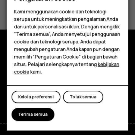
Apakah ini membantu?
Kami menggunakan cookie dan teknologi
serupa untuk meningkatkan pengalaman Anda
Ya
Tidak
Smartphone
dan untuk personalisasi iklan. Dengan mengklik
"Terima semua", Anda menyetujui penggunaan
Feature phones
cookie dan teknologi serupa. Anda dapat
mengubah pengaturan Anda kapan pun dengan
Jelajahi
Aksesori
memilih "Pengaturan Cookie" di bagian bawah
Tentang
Tablet
situs. Pelajari selengkapnya tentang
kebijakan
cookie
kami.
Planet and people
Dukungan
Kelola preferensi
Tolak semua
Facebook
Instagram
Tiktok
Youtube
Linkedin
Discord
Terima semua