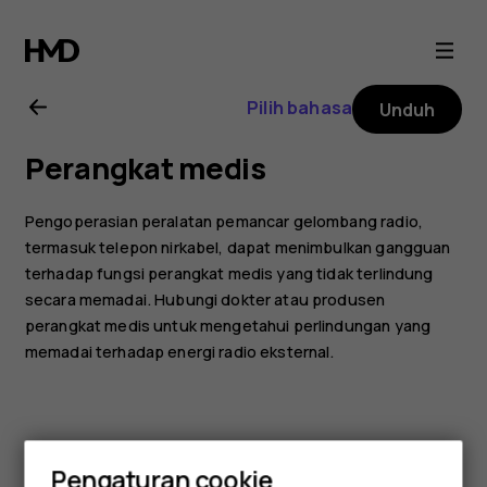
Buku
petunjuk
Pilih bahasa
Unduh
Nokia
Perangkat medis
105
Pengoperasian peralatan pemancar gelombang radio,
(2019)
termasuk telepon nirkabel, dapat menimbulkan gangguan
terhadap fungsi perangkat medis yang tidak terlindung
secara memadai. Hubungi dokter atau produsen
perangkat medis untuk mengetahui perlindungan yang
memadai terhadap energi radio eksternal.
Pengaturan cookie