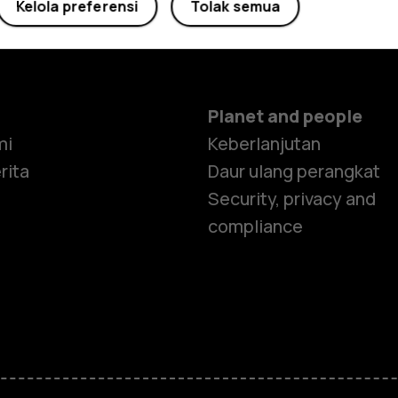
Kelola preferensi
Tolak semua
Planet and people
mi
Keberlanjutan
rita
Daur ulang perangkat
Security, privacy and
compliance
Smartphon