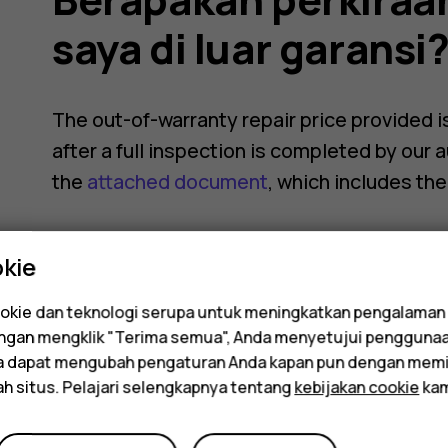
saya di luar garansi
The out-of-warranty repair price provided is
after a full inspection is completed by our 
the
attached document
, which includes the
kie
kie dan teknologi serupa untuk meningkatkan pengalaman
Dengan mengklik "Terima semua", Anda menyetujui pengguna
Apakah ini membantu?
da dapat mengubah pengaturan Anda kapan pun dengan memi
ah situs. Pelajari selengkapnya tentang
kebijakan cookie
kam
Ya
Tidak