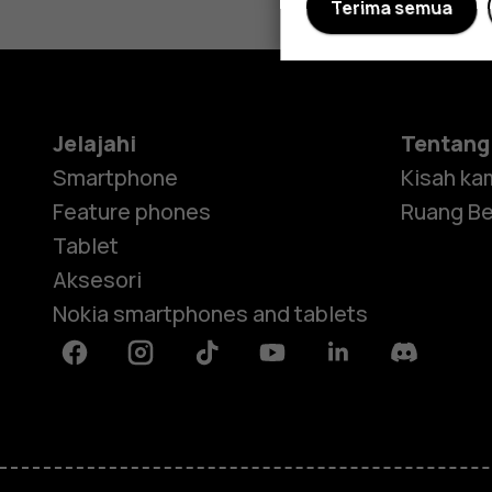
Terima semua
Jelajahi
Tentang
Smartphone
Kisah ka
Feature phones
Ruang Be
Tablet
Aksesori
Nokia smartphones and tablets
Facebook
Instagram
Tiktok
Youtube
Linkedin
Discord