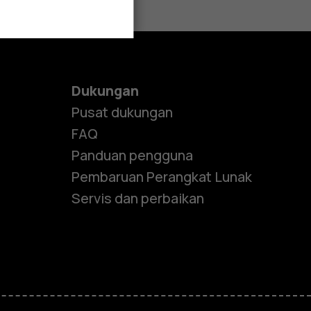
Dukungan
Pusat dukungan
FAQ
Panduan pengguna
Pembaruan Perangkat Lunak
Servis dan perbaikan
e