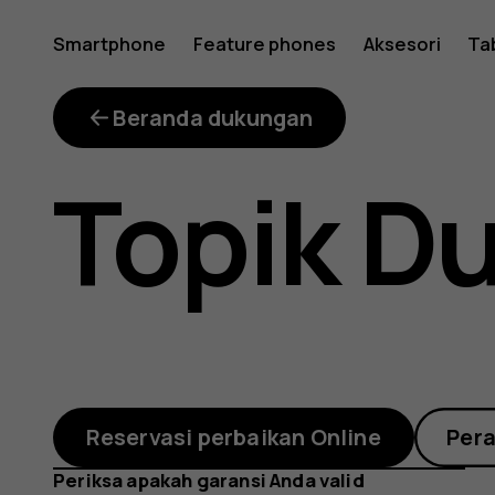
out-
Smartphone
Feature phones
Aksesori
Ta
of-
Beranda dukungan
Topik D
warranty
repair-
Reservasi perbaikan Online
Per
Periksa apakah garansi Anda valid