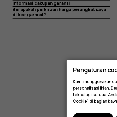
price
Informasi cakupan garansi
Berapakah perkiraan harga perangkat saya
di luar garansi?
Pengaturan coo
Kami menggunakan coo
personalisasi iklan. 
teknologi serupa. An
Cookie" di bagian baw