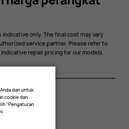
?
 indicative only. The final cost may vary
authorized service partner. Please refer to
 indicative repair pricing for our models.
 Anda dan untuk
an cookie dan
lih "Pengaturan
i.