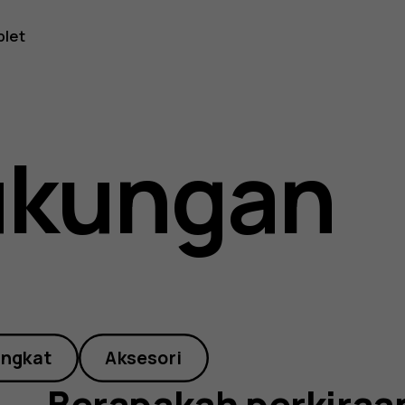
blet
ukungan
-
angkat
Aksesori
Berapakah perkiraa