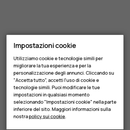
Smartphone
Impostazioni cookie
Cellulari
Utilizziamo cookie e tecnologie simili per
Telefoni per anziani
migliorare la tua esperienza e per la
personalizzazione degli annunci. Cliccando su
Accessori
"Accetta tutto", accetti l'uso di cookie e
HMD Terra M
tecnologie simili. Puoi modificare le tue
impostazioni in qualsiasi momento
Per le imprese
selezionando "Impostazioni cookie" nella parte
inferiore del sito. Maggiori informazioni sulla
Tablet
nostra
policy sui cookie
.
Negozio