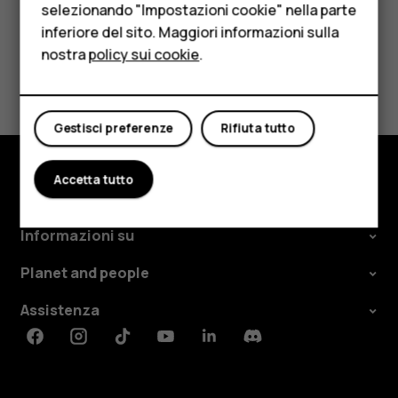
Per le imprese
selezionando "Impostazioni cookie" nella parte
La tua posizione
inferiore del sito. Maggiori informazioni sulla
Tablet
nostra
policy sui cookie
.
Negozio
Controlla garanzia
Il mio account
Gestisci preferenze
Rifiuta tutto
Accetta tutto
Negozio
Informazioni su
Planet and people
Assistenza
Facebook
Instagram
Tiktok
Youtube
Linkedin
Discord