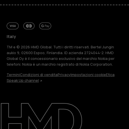
Italy
TM e © 2026 HMD Global. Tutti i diritti riservati. Bertel Jungin
aukio 9, 02600 Espoo, Finlandia. ID azienda 2724044-2. HMD
Global Oy è il concessionario esclusivo del marchio Nokia per
telefoni. Nokia è un marchio registrato di Nokia Corporation.
Termini
Condizioni di vendita
Privacy
Impostazioni cookie
Etica
Speak Up channel
Informazioni su
Ripara, riutilizza, ricicla
Sostenibilità
Assistenza
Italy