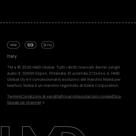
Italy
TM e © 2026 HMD Global. Tutti i diritti riservati. Bertel Jungin
aukio 9, 02600 Espoo, Finlandia. ID azienda 2724044-2. HMD
Global Oy è il concessionario esclusivo del marchio Nokia per
telefoni. Nokia è un marchio registrato di Nokia Corporation.
Termini
Condizioni di vendita
Privacy
Impostazioni cookie
Etica
Speak Up channel
Informazioni su
Ripara, riutilizza, ricicla
Sostenibilità