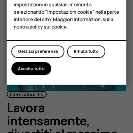
impostazioni in qualsiasi momento
Per le imprese
selezionando "Impostazioni cookie" nella parte
inferiore del sito. Maggiori informazioni sulla
Tablet
nostra
policy sui cookie
.
Negozio
Il mio account
Gestisci preferenze
Rifiuta tutto
Accetta tutto
FUNZIONALITÀ
Lavora
intensamente,