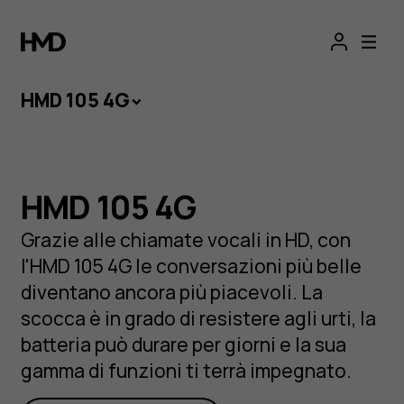
HMD
Ottieni 30 € di sconto extra su
HMD Barbie™ Phone
con il
codice BARBIE*
105
HMD 105 4G
4G
Conversazioni
HMD 105 4G
di qualità
Grazie alle chiamate vocali in HD, con
l'HMD 105 4G le conversazioni più belle
assicurate
diventano ancora più piacevoli. La
scocca è in grado di resistere agli urti, la
batteria può durare per giorni e la sua
HMD 105 4G
Con scocca e batteria fatti per durare, non c'è
gamma di funzioni ti terrà impegnato.
mai un momento sbagliato per una bella