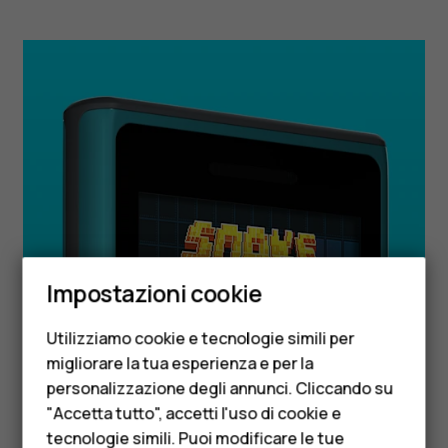
Smartphone
Impostazioni cookie
Cellulari
Utilizziamo cookie e tecnologie simili per
Telefoni per anziani
migliorare la tua esperienza e per la
personalizzazione degli annunci. Cliccando su
Accessori
"Accetta tutto", accetti l'uso di cookie e
HMD Terra M
tecnologie simili. Puoi modificare le tue