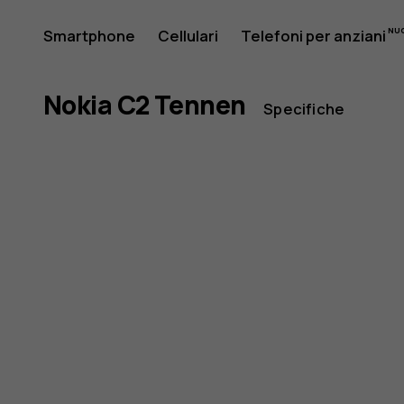
Nokia
5.45
Smartphone
Cellulari
Telefoni per anziani
Il mio account
C2
Nokia C2 Tennen
Specifiche
Tennen