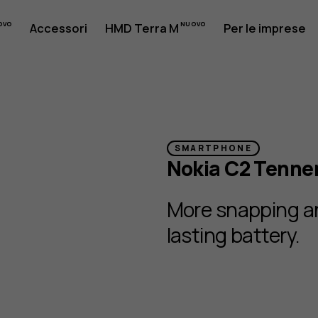
Accessori
HMD Terra M
Per le imprese
SMARTPHONE
Nokia C2 Tenne
More snapping an
lasting battery.