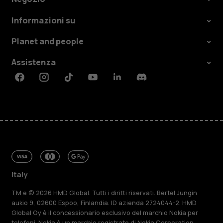
Informazioni su
Planet and people
Assistenza
Facebook
Instagram
Tiktok
Youtube
Linkedin
Discord
Italy
TM e © 2026 HMD Global. Tutti i diritti riservati. Bertel Jungin
aukio 9, 02600 Espoo, Finlandia. ID azienda 2724044-2. HMD
Global Oy è il concessionario esclusivo del marchio Nokia per
telefoni. Nokia è un marchio registrato di Nokia Corporation.