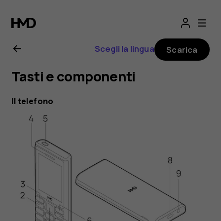
Manuale
d'uso
Scegli la lingua
Scarica
di
Tasti e componenti
HMD
Il telefono
105
4G