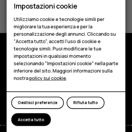
Smartphone
Impostazioni cookie
Cellulari
Ti è stato d'aiuto?
Utilizziamo cookie e tecnologie simili per
Telefoni per anziani
migliorare la tua esperienza e per la
Sì
No
personalizzazione degli annunci. Cliccando su
Accessori
"Accetta tutto", accetti l'uso di cookie e
HMD Terra M
tecnologie simili. Puoi modificare le tue
Negozio
impostazioni in qualsiasi momento
Per le imprese
selezionando "Impostazioni cookie" nella parte
Informazioni su
inferiore del sito. Maggiori informazioni sulla
Tablet
nostra
policy sui cookie
.
Planet and people
Negozio
Assistenza
Il mio account
Facebook
Instagram
Tiktok
Youtube
Linkedin
Discord
Gestisci preferenze
Rifiuta tutto
Accetta tutto