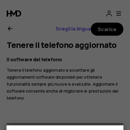
Manuale
d’uso
Scegli la lingua
Scarica
del
Tenere il telefono aggiornato
Nokia
Il software del telefono
2.2
Tenere il telefono aggiornato e accettare gli
aggiornamenti software disponibili per ottenere
funzionalità sempre più nuove e avanzate. Aggiornare il
software consente anche di migliorare le prestazioni del
telefono.