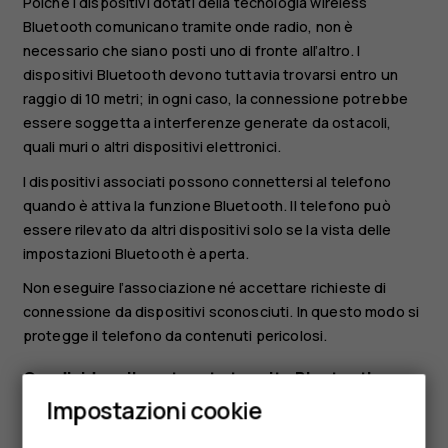
Poiché i dispositivi dotati della tecnologia wireless
Bluetooth comunicano tramite onde radio, non è
necessario che siano posti uno di fronte all’altro. I
dispositivi Bluetooth devono tuttavia trovarsi entro un
raggio di 10 metri; in ogni caso, la connessione potrebbe
essere soggetta a interferenze generate da ostacoli,
quali muri o altri dispositivi elettronici.
I dispositivi associati possono connettersi al telefono
quando è attiva la funzione Bluetooth. Il telefono può
essere rilevato da altri dispositivi solo se la vista delle
impostazioni Bluetooth è aperta.
Non eseguire l’associazione né accettare richieste di
connessione da dispositivi sconosciuti. In questo modo si
protegge il telefono da contenuti pericolosi.
Condividere il contenuto tramite Bluetooth
Smartphone
Impostazioni cookie
Se si desidera condividere foto o altri contenuti con un
Cellulari
amico, inviarli al telefono dell'amico tramite Bluetooth.