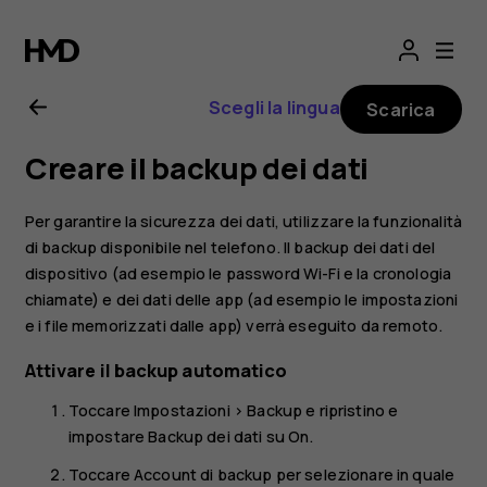
Manuale
d'uso
Scegli la lingua
Scarica
del
Creare il backup dei dati
Nokia
Per garantire la sicurezza dei dati, utilizzare la funzionalità
2
di backup disponibile nel telefono. Il backup dei dati del
dispositivo (ad esempio le password Wi-Fi e la cronologia
chiamate) e dei dati delle app (ad esempio le impostazioni
e i file memorizzati dalle app) verrà eseguito da remoto.
Attivare il backup automatico
Toccare
Impostazioni
>
Backup e ripristino
e
impostare
Backup dei dati
su
On
.
Toccare
Account di backup
per selezionare in quale