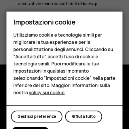
account verranno salvati i dati di backup.
Smartphone
Impostazioni cookie
Cellulari
Utilizziamo cookie e tecnologie simili per
Telefoni per anziani
migliorare la tua esperienza e per la
Ti è stato d'aiuto?
personalizzazione degli annunci. Cliccando su
Accessori
"Accetta tutto", accetti l'uso di cookie e
Sì
No
HMD Terra M
tecnologie simili. Puoi modificare le tue
impostazioni in qualsiasi momento
Per le imprese
selezionando "Impostazioni cookie" nella parte
Negozio
inferiore del sito. Maggiori informazioni sulla
Tablet
nostra
policy sui cookie
.
Informazioni su
Negozio
Planet and people
Il mio account
Gestisci preferenze
Rifiuta tutto
Assistenza