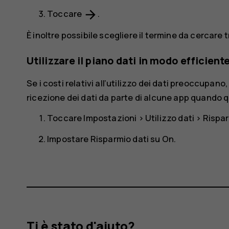
arrow_forward
Toccare
.
È inoltre possibile scegliere il termine da cercare
Utilizzare il piano dati in modo efficient
Se i costi relativi all’utilizzo dei dati preoccupano,
ricezione dei dati da parte di alcune app quando
Toccare
Impostazioni
>
Utilizzo dati
>
Rispar
Impostare
Risparmio dati
su
On
.
Ti è stato d'aiuto?