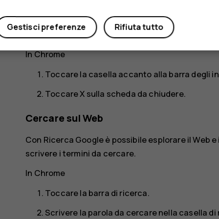
Toccare la scheda desiderata.
Gestisci preferenze
Rifiuta tutto
Chiudere una scheda
In Chrome
Toccare la casella accanto alla barra degli in
Toccare
X
sulla scheda da chiudere.
Cercare sul Web
Con Ricerca Google è possibile esplorare il Web e 
scrivere i termini da cercare.
In Chrome
Toccare la barra di ricerca.
Scrivere la parola da cercare nella casella di 