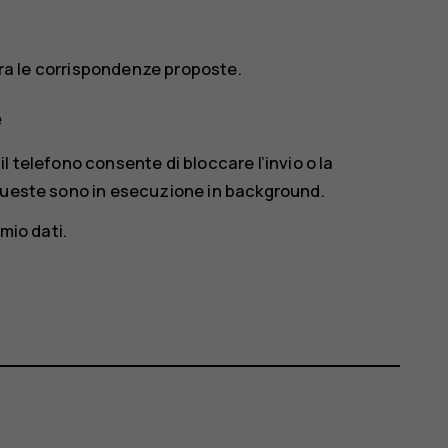
 tra le corrispondenze proposte.
e
 il telefono consente di bloccare l’invio o la
 queste sono in esecuzione in background.
mio dati
.