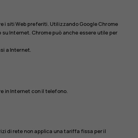
re i siti Web preferiti. Utilizzando
Google Chrome
b su Internet.
Chrome
può anche essere utile per
i a Internet.
 in Internet con il telefono.
izi di rete non applica una tariffa fissa per il