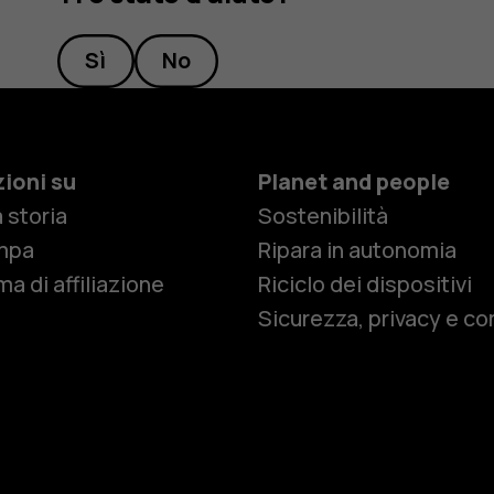
Sì
No
ioni su
Planet and people
 storia
Sostenibilità
Smartphon
mpa
Ripara in autonomia
a di affiliazione
Riciclo dei dispositivi
Sicurezza, privacy e co
Cellulari
Telefoni pe