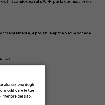
are utilizzando una rete Wi-Fi per la connessione a
temporaneamente, è possibile aprire nuove schede
dirizzi.
sonalizzazione degli
uoi modificare le tue
inferiore del sito.
dirizzi.