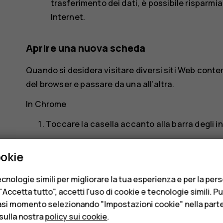
trasferimento dei dati, è possibile risparmi
Internet.
Aprire una nuova scheda
Quando si desidera visitare diversi siti Web con
del browser e passare da una all’altra.
In Chrome
Toccare la casella accanto alla barra degli in
add_box
Toccare
.
ookie
Passare da una scheda all’altra
cnologie simili per migliorare la tua esperienza e per la per
In Chrome
Accetta tutto", accetti l'uso di cookie e tecnologie simili. P
asi momento selezionando "Impostazioni cookie" nella parte 
Toccare la casella accanto alla barra degli in
sulla nostra
policy sui cookie
.