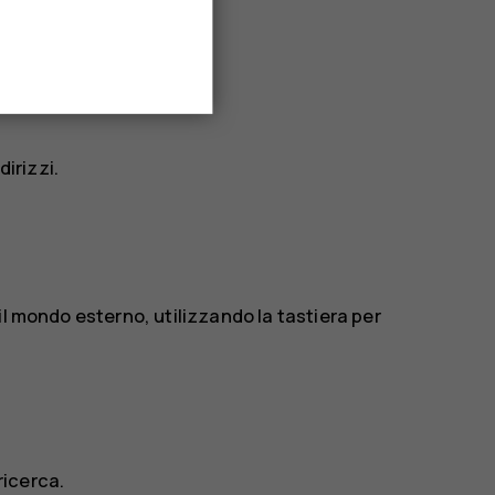
dirizzi.
il mondo esterno, utilizzando la tastiera per
ricerca.