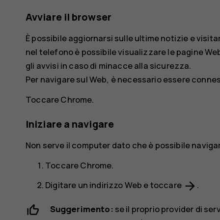
Avviare il browser
È possibile aggiornarsi sulle ultime notizie e visita
nel telefono è possibile visualizzare le pagine We
gli avvisi in caso di minacce alla sicurezza.
Per navigare sul Web, è necessario essere conness
Toccare
Chrome
.
Iniziare a navigare
Non serve il computer dato che è possibile navigare
Toccare
Chrome
.
arrow_forward
Digitare un indirizzo Web e toccare
.
Suggerimento:
se il proprio provider di serv