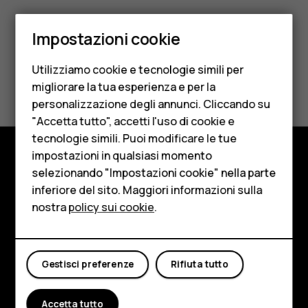
Smartphone
Impostazioni cookie
Cellulari
Utilizziamo cookie e tecnologie simili per
Telefoni per anziani
Ti è stato d'aiuto?
migliorare la tua esperienza e per la
personalizzazione degli annunci. Cliccando su
Accessori
Sì
No
"Accetta tutto", accetti l'uso di cookie e
HMD Terra M
tecnologie simili. Puoi modificare le tue
impostazioni in qualsiasi momento
Per le imprese
selezionando "Impostazioni cookie" nella parte
Negozio
inferiore del sito. Maggiori informazioni sulla
Tablet
Informazioni su
nostra
policy sui cookie
.
Negozio
Planet and people
Il mio account
Assistenza
Gestisci preferenze
Rifiuta tutto
Facebook
Instagram
Tiktok
Youtube
Linkedin
Discord
Accetta tutto