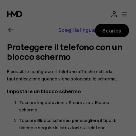
Manuale
d'uso
Scegli la lingua
Scarica
del
Proteggere il telefono con un
Nokia
blocco schermo
2
È possibile configurare il telefono affinché richieda
l’autenticazione quando viene sbloccato lo schermo.
Impostare un blocco schermo
Toccare
Impostazioni
>
Sicurezza
>
Blocco
schermo
.
Toccare
Blocco schermo
per scegliere il tipo di
blocco e seguire le istruzioni sul telefono.