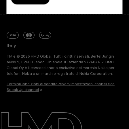
Italy
TM e © 2026 HMD Global. Tutti i diritti riservati. Bertel Jungin
aukio 9, 02600 Espoo, Finlandia. ID azienda 2724044-2. HMD
Global Oy è il concessionario esclusivo del marchio Nokia per
telefoni. Nokia è un marchio registrato di Nokia Corporation.
Termini
Condizioni di vendita
Privacy
Impostazioni cookie
Etica
Speak Up channel
Informazioni su
Ripara, riutilizza, ricicla
Sostenibilità