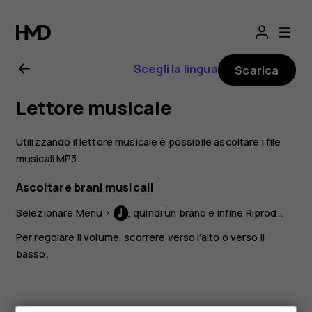
Manuale
d'uso
Scegli la lingua
Scarica
del
Lettore musicale
Nokia
Utilizzando il lettore musicale è possibile ascoltare i file
220
musicali MP3.
Ascoltare brani musicali
4G
Selezionare
Menu
>
, quindi un brano e infine
Riprod.
.
Per regolare il volume, scorrere verso l'alto o verso il
basso.