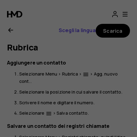
Manuale
d'uso
Scegli la lingua
Scarica
del
Rubrica
Nokia
Aggiungere un contatto
225
Selezionare
Menu
>
Rubrica
>
>
Agg. nuovo
menu
cont.
.
4G
Selezionare la posizione in cui salvare il contatto.
(2024)
Scrivere il nome e digitare il numero.
Selezionare
>
Salva contatto
.
menu
Salvare un contatto dei registri chiamate