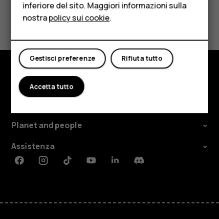
inferiore del sito. Maggiori informazioni sulla
Tablet
Ti è stato d'aiuto?
nostra
policy sui cookie
.
Negozio
Sì
No
Il mio account
Gestisci preferenze
Rifiuta tutto
Negozio
Accetta tutto
Informazioni su
Planet and people
Assistenza
Facebook
Instagram
Tiktok
Youtube
Linkedin
Discord