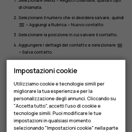
Selezionare
Menu
>
Registri chiamate
, quindi il tipo
di chiamata.
Selezionare il numero che si desidera salvare, quindi
>
Aggiungi a Rubrica
>
Nuovo contatto
.
menu
Selezionare la posizione in cui salvare il contatto.
Aggiungere i dettagli del contatto e selezionare
menu
>
Salva contatto
.
Smartphone
Chiamare un contatto
Impostazioni cookie
Cellulari
È possibile chiamare un contatto direttamente dall'elenco
dei contatti.
Utilizziamo cookie e tecnologie simili per
Telefoni per anziani
migliorare la tua esperienza e per la
Selezionare
Menu
>
Rubrica
, quindi il contatto che si
personalizzazione degli annunci. Cliccando su
Accessori
desidera chiamare e premere il tasto di chiamata.
"Accetta tutto", accetti l'uso di cookie e
HMD Terra M
tecnologie simili. Puoi modificare le tue
impostazioni in qualsiasi momento
Per le imprese
selezionando "Impostazioni cookie" nella parte