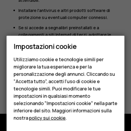
attendibili.
Installare l'antivirus e altri prodotti software di
protezione su eventuali computer connessi.
Se si accede a segnalibri preinstallati e a
collegamenti a siti Internet di terzi, adottare le
Smartphone
precauzioni appropriate. HMD Global non approva né
Impostazioni cookie
si assume la responsabilità di tali siti.
Cellulari
Utilizziamo cookie e tecnologie simili per
Telefoni per anziani
migliorare la tua esperienza e per la
personalizzazione degli annunci. Cliccando su
Accessori
"Accetta tutto", accetti l'uso di cookie e
HMD Terra M
tecnologie simili. Puoi modificare le tue
Ti è stato d'aiuto?
impostazioni in qualsiasi momento
Per le imprese
selezionando "Impostazioni cookie" nella parte
Sì
No
inferiore del sito. Maggiori informazioni sulla
Tablet
nostra
policy sui cookie
.
Negozio