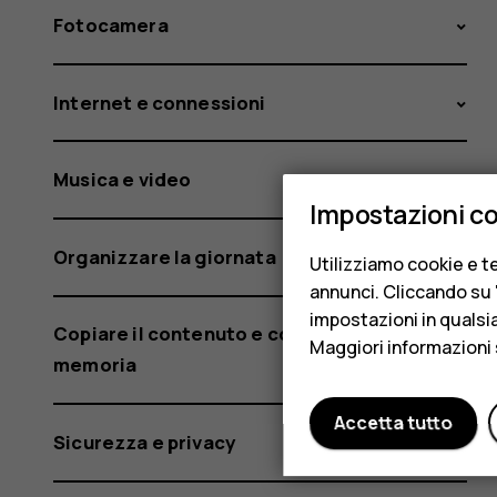
Fotocamera
Internet e connessioni
Musica e video
Impostazioni c
Organizzare la giornata
Utilizziamo cookie e te
annunci. Cliccando su "
impostazioni in qualsi
Copiare il contenuto e controllare la
Maggiori informazioni 
memoria
Accetta tutto
Sicurezza e privacy