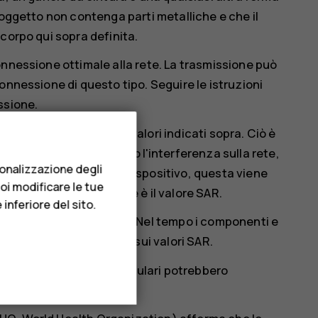
 oggetto non contenga parti metalliche e che il
corpo qui sopra definita.
onnessione ottimale alla rete. La trasmissione può
onnessione di questo tipo. Seguire le istruzioni
ssione.
re molto al di sotto dei valori indicati sopra. Ciò è
ema e per ridurre al minimo l'interferenza sulla rete,
sonalizzazione degli
potenza operativa del dispositivo, questa viene
uoi modificare le tue
del dispositivo, minore è il valore SAR.
inferiore del sito.
ferenti e più di un valore. Nel tempo i componenti e
ste potrebbero influire sui valori SAR.
tick.com
. I dispositivi cellulari potrebbero