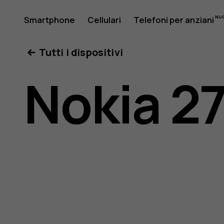
Manuale
Smartphone
Cellulari
Telefoni per anziani
Il mio account
Tutti i dispositivi
d'uso
Nokia 2
del
Nokia