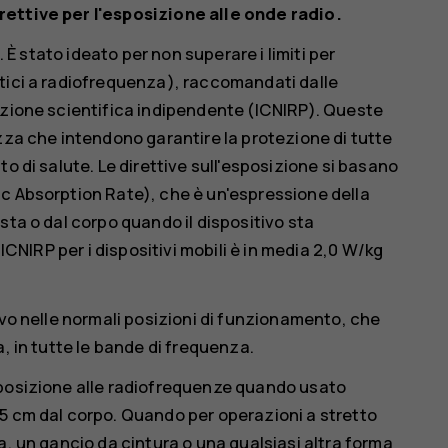
rettive per l'esposizione alle onde radio.
. È stato ideato per non superare i limiti per
tici a radiofrequenza), raccomandati dalle
azione scientifica indipendente (ICNIRP). Queste
zza che intendono garantire la protezione di tutte
o di salute. Le direttive sull'esposizione si basano
c Absorption Rate), che è un'espressione della
sta o dal corpo quando il dispositivo sta
 ICNIRP per i dispositivi mobili è in media 2,0 W/kg
ivo nelle normali posizioni di funzionamento, che
, in tutte le bande di frequenza.
sposizione alle radiofrequenze quando usato
5 cm dal corpo. Quando per operazioni a stretto
a, un gancio da cintura o una qualsiasi altra forma