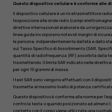
Questo dispositivo cellulare è conforme alle di
Il dispositivo cellulare è un ricetrasmettitore radio
l'esposizione alle onde radio (campi elettromagne
direttive internazionali elaborate da un'organizz
linee guida incorporano notevoli margini di sicure
le persone, indipendentemente dall'età e dallo stat
sul Tasso Specifico di Assorbimento (SAR, Specifi
quantità di radiofrequenza (RF) assorbita dalla te
trasmettendo. Il limite SAR indicato nelle direttive
per ogni 10 grammi di massa.
I test SAR sono vengono effettuati con il disposit
trasmette al massimo livello di potenza certificata
Questo dispositivo è conforme alle norme per l'e
contro la testa o quando posizionato ad almeno 1,
contatto con il corpo viene utilizzata una custodi