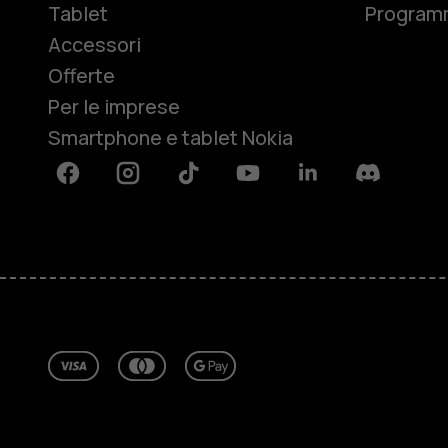
Tablet
Programm
Accessori
Offerte
Per le imprese
Smartphone e tablet Nokia
Facebook
Instagram
Tiktok
Youtube
Linkedin
Discord
Informazioni su
Ripara, riutilizza, ricicla
Sostenibilità