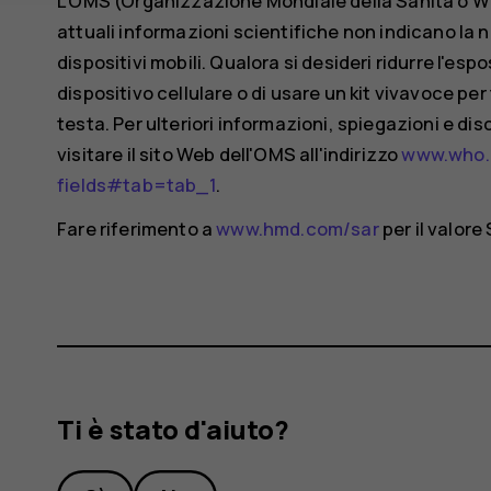
L'OMS (Organizzazione Mondiale della Sanità o W
attuali informazioni scientifiche non indicano la n
dispositivi mobili. Qualora si desideri ridurre l'espos
dispositivo cellulare o di usare un kit vivavoce per
testa. Per ulteriori informazioni, spiegazioni e di
visitare il sito Web dell'OMS all'indirizzo
www.who.i
fields#tab=tab_1
.
Fare riferimento a
www.hmd.com/sar
per il valore
Ti è stato d'aiuto?