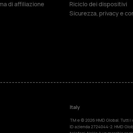
Smartphon
a di affiliazione
Riciclo dei dispositivi
Sicurezza, privacy e co
Cellulari
Telefoni pe
Accessori
HMD Terra 
Per le impr
Italy
Tablet
TM e © 2026 HMD Global. Tutti i di
ID azienda 2724044-2. HMD Globa