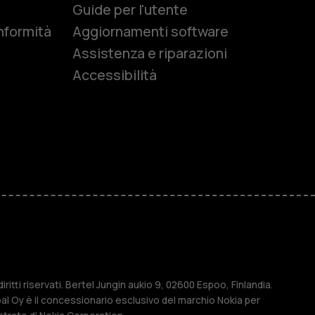
e
Guide per l'utente
nformità
Aggiornamenti software
Assistenza e riparazioni
Accessibilità
r anziani
M
ese
ritti riservati. Bertel Jungin aukio 9, 02600 Espoo, Finlandia.
l Oy è il concessionario esclusivo del marchio Nokia per