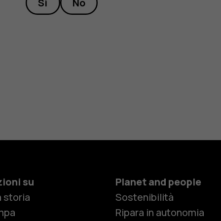
Sì
No
ioni su
Planet and people
 storia
Sostenibilità
mpa
Ripara in autonomia