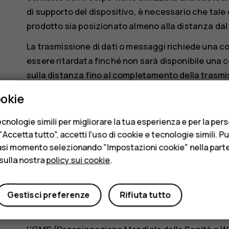
di supporto del dispositivo, è necessario che tale
prodotto sia posizionato almeno alla distanza dal 
La trasmissione di dati o messaggi richiede una c
essere ritardata finché non sarà disponibile una c
sulla distanza fino al completamento della trasmi
Durante il normale utilizzo i valori SAR sono in gene
ookie
dovuto al fatto che, ai fini dell'efficienza del sist
cnologie simili per migliorare la tua esperienza e per la per
quando per la chiamata non è necessaria tutta la 
Accetta tutto", accetti l'uso di cookie e tecnologie simili. P
automaticamente diminuita. Più è bassa la potenza 
asi momento selezionando "Impostazioni cookie" nella parte 
I modelli dei dispositivi possono avere versioni dif
sulla nostra
policy sui cookie
.
il design potranno subire modifiche e alcune di que
Per ulteriori informazioni, visitare il sito
www.sar- 
Gestisci preferenze
Rifiuta tutto
trasmettere anche se non si sta telefonando.