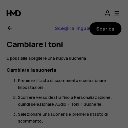
Manuale
d'uso
Scegli la lingua
Scarica
del
Cambiare i toni
Nokia
È possibile scegliere una nuova suoneria.
2720
Cambiare la suoneria
Premere il tasto di scorrimento e selezionare
Impostazioni
.
Scorrere verso destra fino a
Personalizzazione
,
quindi selezionare
Audio
>
Toni
>
Suonerie
.
Selezionare una suoneria e premere il tasto di
scorrimento.