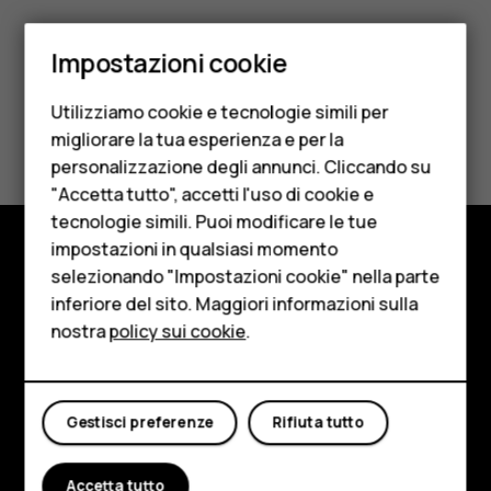
Smartphone
Impostazioni cookie
Cellulari
Utilizziamo cookie e tecnologie simili per
Telefoni per anziani
Ti è stato d'aiuto?
migliorare la tua esperienza e per la
personalizzazione degli annunci. Cliccando su
Accessori
Sì
No
"Accetta tutto", accetti l'uso di cookie e
HMD Terra M
tecnologie simili. Puoi modificare le tue
impostazioni in qualsiasi momento
Per le imprese
selezionando "Impostazioni cookie" nella parte
Negozio
inferiore del sito. Maggiori informazioni sulla
Tablet
Informazioni su
nostra
policy sui cookie
.
Negozio
Planet and people
Il mio account
Assistenza
Gestisci preferenze
Rifiuta tutto
Facebook
Instagram
Tiktok
Youtube
Linkedin
Discord
Accetta tutto