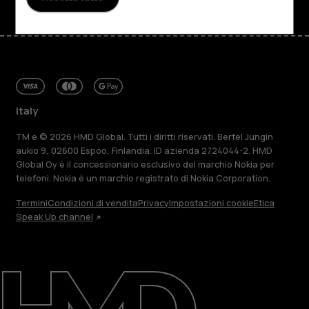
Italy
TM e © 2026 HMD Global. Tutti i diritti riservati. Bertel Jungin
aukio 9, 02600 Espoo, Finlandia. ID azienda 2724044-2. HMD
Global Oy è il concessionario esclusivo del marchio Nokia per
telefoni. Nokia è un marchio registrato di Nokia Corporation.
Termini
Condizioni di vendita
Privacy
Impostazioni cookie
Etica
Speak Up channel
Informazioni su
Ripara, riutilizza, ricicla
Sostenibilità