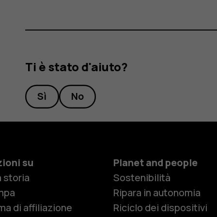
Ti è stato d'aiuto?
Sì
No
ioni su
Planet and people
 storia
Sostenibilità
Smartphon
mpa
Ripara in autonomia
a di affiliazione
Riciclo dei dispositivi