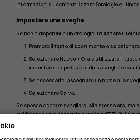
Informazioni su come utilizzare l'orologio e i timer
Impostare una sveglia
Se non è disponibile un orologio, utilizzare il tele
Premere il tasto di scorrimento e selezionar
Selezionare
Nuovo
>
Ora
e utilizzare il tasto
impostare la ripetizione della sveglia e cambi
Se necessario, assegnare un nome alla svegl
Selezionare
Salva
.
Se spesso occorre svegliarsi alla stessa ora, ma n
sufficiente selezionare la sveglia e
ATTIVA
. La sv
ookie
Timer
cnologie simili per migliorare la tua esperienza e per la per