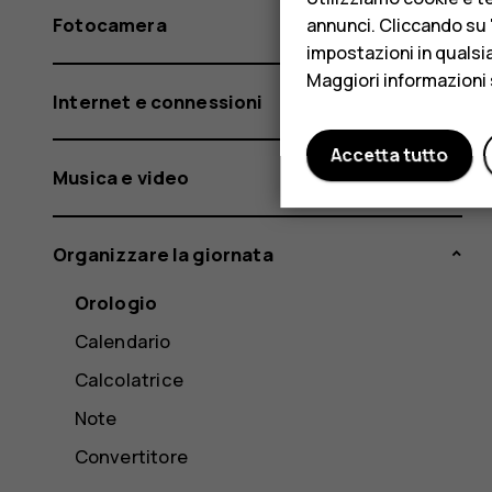
Fotocamera
annunci. Cliccando su "
impostazioni in qualsi
Maggiori informazioni 
Internet e connessioni
Accetta tutto
Musica e video
Organizzare la giornata
Orologio
Calendario
Calcolatrice
Note
Convertitore