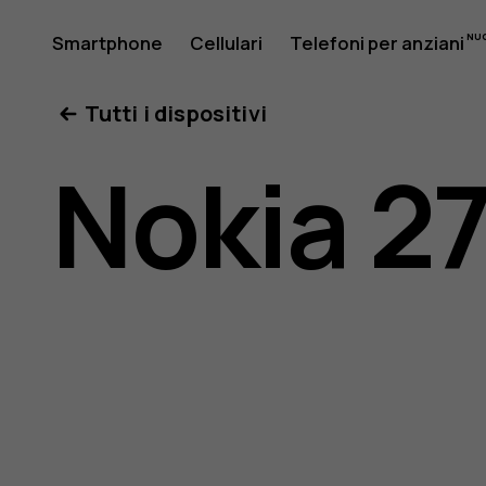
Manuale
Smartphone
Cellulari
Telefoni per anziani
Il mio account
Tutti i dispositivi
d'uso
Nokia 2
del
Nokia