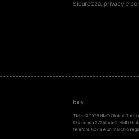
Sicurezza, privacy e co
Cellulari
Telefoni pe
Accessori
HMD Terra 
Per le impr
Italy
Tablet
TM e © 2026 HMD Global. Tutti i di
ID azienda 2724044-2. HMD Globa
telefoni. Nokia è un marchio regi