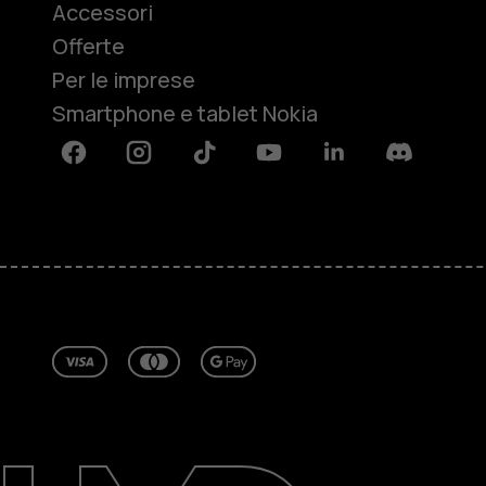
Accessori
Offerte
Per le imprese
Smartphone e tablet Nokia
Facebook
Instagram
Tiktok
Youtube
Linkedin
Discord
Informazioni su
Ripara, riutilizza, ricicla
Sostenibilità