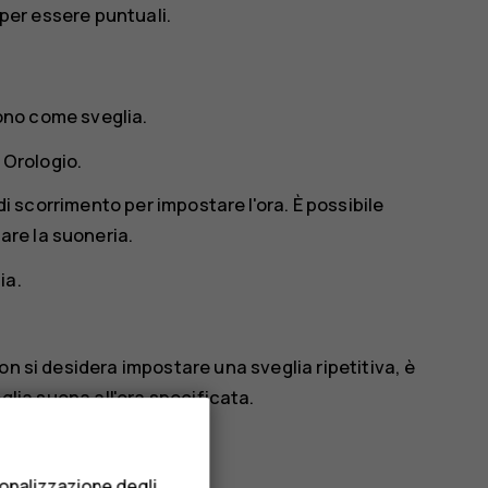
 per essere puntuali.
fono come sveglia.
e
Orologio
.
 di scorrimento per impostare l'ora. È possibile
are la suoneria.
ia.
on si desidera impostare una sveglia ripetitiva, è
eglia suona all'ora specificata.
sonalizzazione degli