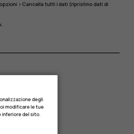
 opzioni
>
Cancella tutti i dati (ripristino dati di
o.
sonalizzazione degli
uoi modificare le tue
inferiore del sito.