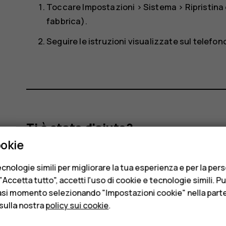
Toccare
Impostazioni
>
Sistema
>
Ripristina
fabbrica)
.
Seguire le istruzioni visualizzate sul telefon
Ti è stato d'aiuto?
ookie
Sì
No
cnologie simili per migliorare la tua esperienza e per la per
Accetta tutto", accetti l'uso di cookie e tecnologie simili. P
asi momento selezionando "Impostazioni cookie" nella parte 
sulla nostra
policy sui cookie
.