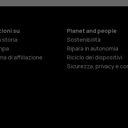
ioni su
Planet and people
 storia
Sostenibilità
Smartphon
mpa
Ripara in autonomia
a di affiliazione
Riciclo dei dispositivi
Sicurezza, privacy e co
Cellulari
Telefoni pe
Accessori