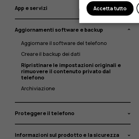
App e servizi
Accetta tutto
Aggiornamenti software e backup
Aggiornare il software del telefono
Creare il backup dei dati
Ripristinare le impostazioni originali e
rimuovere il contenuto privato dal
telefono
Archiviazione
Proteggere il telefono
Informazioni sul prodotto e la sicurezza